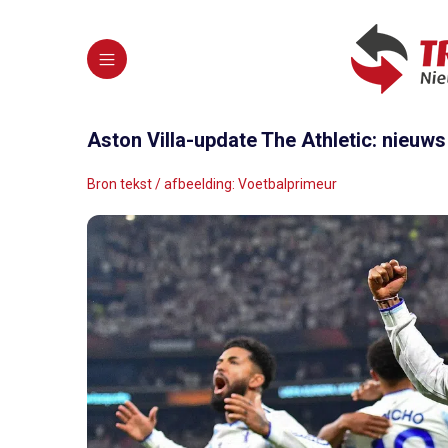
Aston Villa-update The Athletic: nieu
Bron tekst / afbeelding: Voetbalprimeur