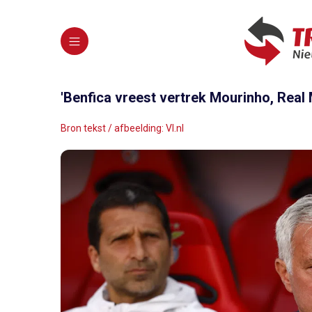
'Benfica vreest vertrek Mourinho, Real 
Bron tekst / afbeelding: VI.nl