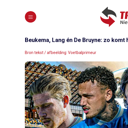
Beukema, Lang én De Bruyne: zo komt he
Bron tekst / afbeelding: Voetbalprimeur