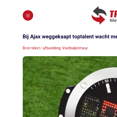
Bij Ajax weggekaapt toptalent wacht me
Bron tekst / afbeelding: Voetbalprimeur