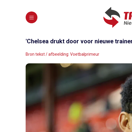
'Chelsea drukt door voor nieuwe traine
Bron tekst / afbeelding: Voetbalprimeur