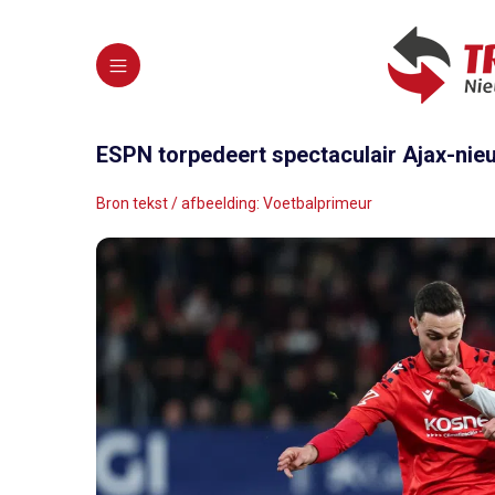
ESPN torpedeert spectaculair Ajax-nieuw
Bron tekst / afbeelding: Voetbalprimeur