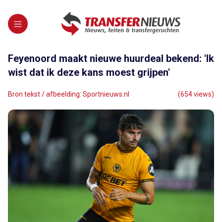
Feyenoord maakt nieuwe huurdeal bekend: 'Ik
wist dat ik deze kans moest grijpen'
Bron tekst / afbeelding: Sportnieuws.nl
(654 views)