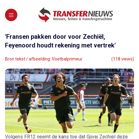
'Fransen pakken door voor Zechiël,
Feyenoord houdt rekening met vertrek'
Bron tekst / afbeelding: Voetbalprimeur
(118 views)
Volgens FR12 neemt de kans toe dat Gjivai Zechiël deze