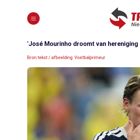
'José Mourinho droomt van hereniging 
Bron tekst / afbeelding: Voetbalprimeur