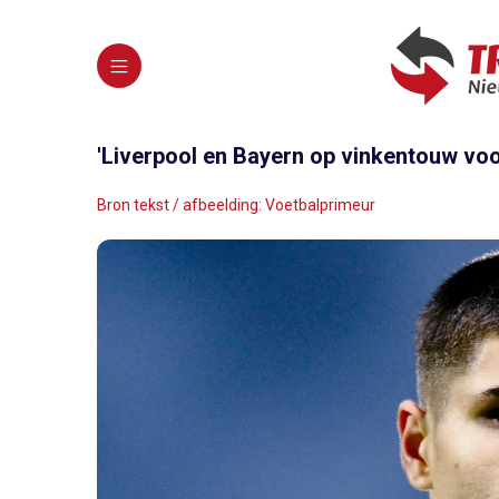
'Liverpool en Bayern op vinkentouw voo
Bron tekst / afbeelding: Voetbalprimeur