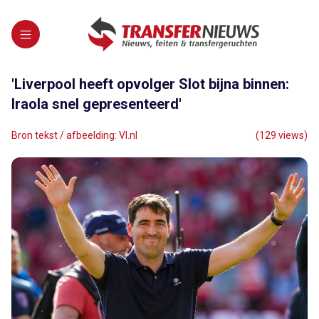
'Liverpool heeft opvolger Slot bijna binnen:
Iraola snel gepresenteerd'
Bron tekst / afbeelding: VI.nl
(129 views)