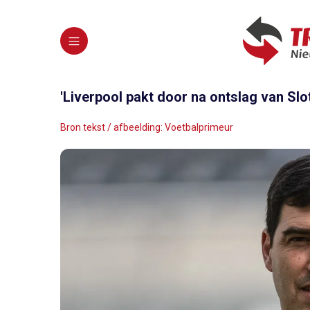
'Liverpool pakt door na ontslag van Sl
Bron tekst / afbeelding: Voetbalprimeur