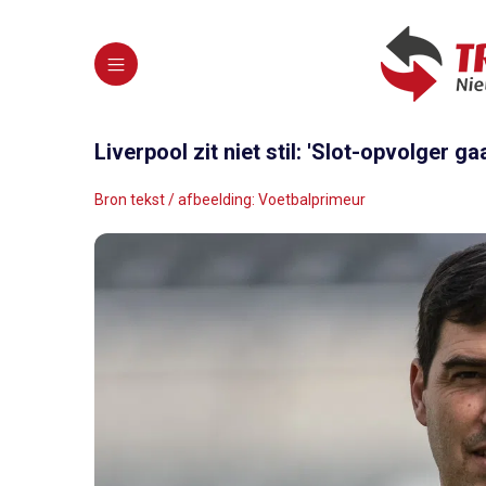
Liverpool zit niet stil: 'Slot-opvolger 
Bron tekst / afbeelding: Voetbalprimeur