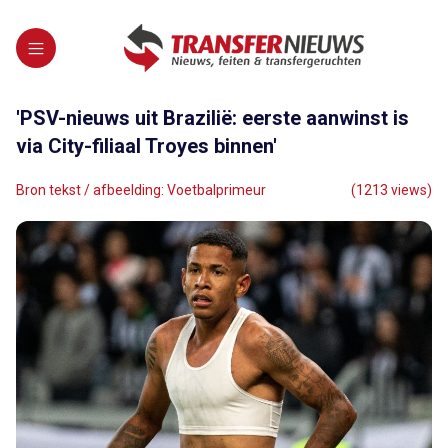
'PSV-nieuws uit Brazilië: eerste aanwinst is
via City-filiaal Troyes binnen'
Bron tekst / afbeelding: Voetbalprimeur
(1213 views)