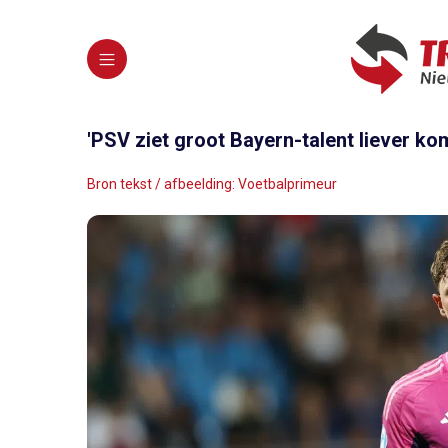
'PSV ziet groot Bayern-talent liever k
Bron tekst / afbeelding: Voetbalprimeur