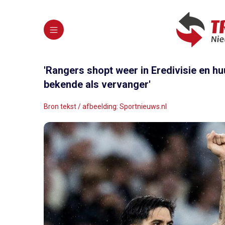
'Rangers shopt weer in Eredivisie en h
bekende als vervanger'
Bron tekst / afbeelding: Sportnieuws.nl