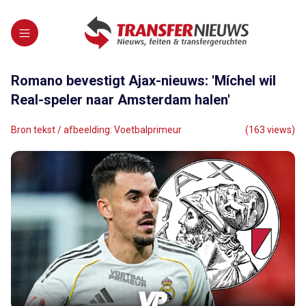
Romano bevestigt Ajax-nieuws: 'Míchel wil
Real-speler naar Amsterdam halen'
Bron tekst / afbeelding: Voetbalprimeur
(163 views)