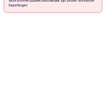
deze bronnen publiek beschikbaar zijn zonder technische
beperkingen.