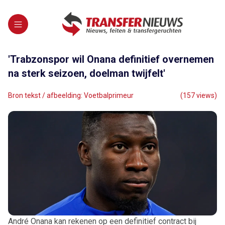
'Trabzonspor wil Onana definitief overnemen
na sterk seizoen, doelman twijfelt'
Bron tekst / afbeelding: Voetbalprimeur
(157 views)
André Onana kan rekenen op een definitief contract bij