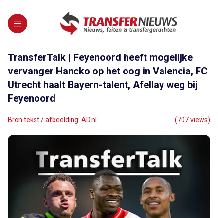
TransferTalk | Feyenoord heeft mogelijke
vervanger Hancko op het oog in Valencia, FC
Utrecht haalt Bayern-talent, Afellay weg bij
Feyenoord
Bron tekst / afbeelding: AD.nl
(707 views)