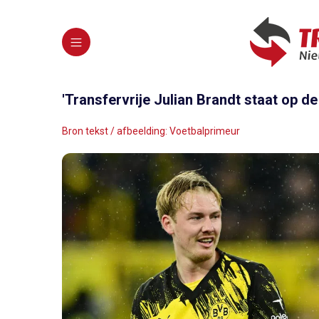
'Transfervrije Julian Brandt staat op 
Bron tekst / afbeelding: Voetbalprimeur