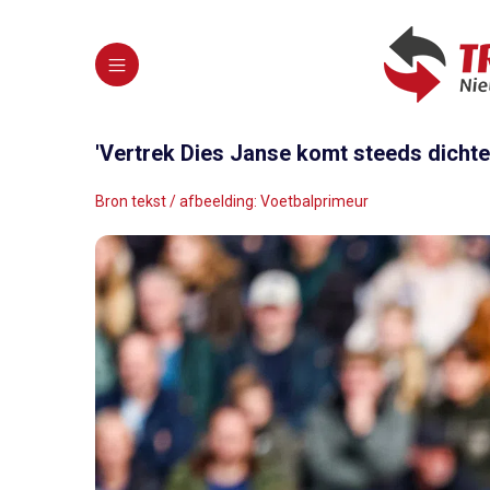
'Vertrek Dies Janse komt steeds dichterb
Bron tekst / afbeelding: Voetbalprimeur