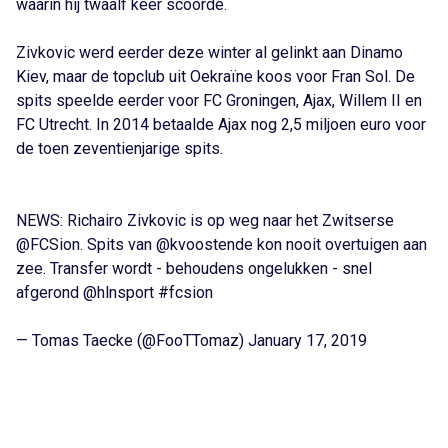
waarin hij twaalf keer scoorde.
Zivkovic werd eerder deze winter al gelinkt aan Dinamo
Kiev, maar de topclub uit Oekraïne koos voor Fran Sol. De
spits speelde eerder voor FC Groningen, Ajax, Willem II en
FC Utrecht. In 2014 betaalde Ajax nog 2,5 miljoen euro voor
de toen zeventienjarige spits.
NEWS: Richairo Zivkovic is op weg naar het Zwitserse
@FCSion
. Spits van
@kvoostende
kon nooit overtuigen aan
zee. Transfer wordt - behoudens ongelukken - snel
afgerond
@hlnsport
#fcsion
— Tomas Taecke (@FooTTomaz)
January 17, 2019