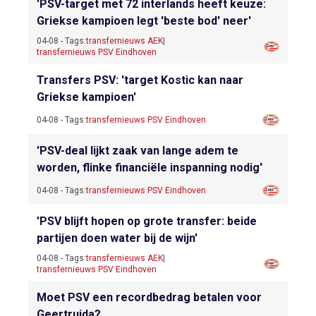
'PSV-target met 72 interlands heeft keuze:
Griekse kampioen legt 'beste bod' neer'
04-08 - Tags:
transfernieuws AEK
|
transfernieuws PSV Eindhoven
Transfers PSV: 'target Kostic kan naar
Griekse kampioen'
04-08 - Tags:
transfernieuws PSV Eindhoven
'PSV-deal lijkt zaak van lange adem te
worden, flinke financiële inspanning nodig'
04-08 - Tags:
transfernieuws PSV Eindhoven
'PSV blijft hopen op grote transfer: beide
partijen doen water bij de wijn'
04-08 - Tags:
transfernieuws AEK
|
transfernieuws PSV Eindhoven
Moet PSV een recordbedrag betalen voor
Geertruida?