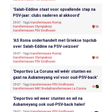
'Salah-Eddine staat voor opvallende stap na
PSV-jaar: clubs naderen al akkoord'
29-07 - Tags:
transfernieuws Roma
|
transfernieuws Olympiakos
|
transfernieuws PSV Eindhoven
'AS Roma onderhandelt met Griekse topclub
over Salah-Eddine na PSV-seizoen'
29-07 - Tags:
transfernieuws Roma
|
transfernieuws Olympiakos
|
transfernieuws PSV Eindhoven
'Deportivo La Coruna wil wéér stunten en
gaat na Aubameyang vol voor oud-PSV-back'
29-07 - Tags:
transfernieuws PSV Eindhoven
|
transfernieuws NAC Breda
|
transfernieuws La Coruna
'Deportivo wil weer stunten en wil na
Aubameyang ook oud-PSV-back halen'
29-07 - Tags:
transfernieuws PSV Eindhoven
|