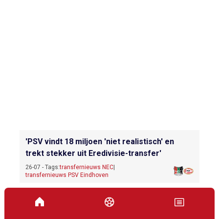
'PSV vindt 18 miljoen 'niet realistisch' en
trekt stekker uit Eredivisie-transfer'
26-07 - Tags:
transfernieuws NEC
|
transfernieuws PSV Eindhoven
'Voormalig PSV’er Joel Ndala verlaat Man
City en kiest voor transfer naar België'