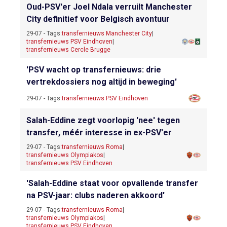
Oud-PSV'er Joel Ndala verruilt Manchester
City definitief voor Belgisch avontuur
29-07 - Tags:
transfernieuws Manchester City
|
transfernieuws PSV Eindhoven
|
transfernieuws Cercle Brugge
'PSV wacht op transfernieuws: drie
vertrekdossiers nog altijd in beweging'
29-07 - Tags:
transfernieuws PSV Eindhoven
Salah-Eddine zegt voorlopig 'nee' tegen
transfer, méér interesse in ex-PSV'er
29-07 - Tags:
transfernieuws Roma
|
transfernieuws Olympiakos
|
transfernieuws PSV Eindhoven
'Salah-Eddine staat voor opvallende transfer
na PSV-jaar: clubs naderen akkoord'
29-07 - Tags:
transfernieuws Roma
|
transfernieuws Olympiakos
|
transfernieuws PSV Eindhoven