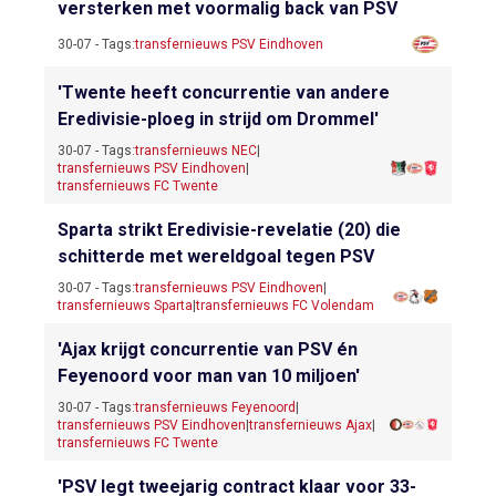
versterken met voormalig back van PSV
30-07 - Tags:
transfernieuws PSV Eindhoven
'Twente heeft concurrentie van andere
Eredivisie-ploeg in strijd om Drommel'
30-07 - Tags:
transfernieuws NEC
|
transfernieuws PSV Eindhoven
|
transfernieuws FC Twente
Sparta strikt Eredivisie-revelatie (20) die
schitterde met wereldgoal tegen PSV
30-07 - Tags:
transfernieuws PSV Eindhoven
|
transfernieuws Sparta
|
transfernieuws FC Volendam
'Ajax krijgt concurrentie van PSV én
Feyenoord voor man van 10 miljoen'
30-07 - Tags:
transfernieuws Feyenoord
|
transfernieuws PSV Eindhoven
|
transfernieuws Ajax
|
transfernieuws FC Twente
'PSV legt tweejarig contract klaar voor 33-