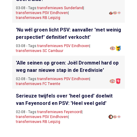
03-08 - Tags:
transfernieuws Sunderland
|
transfernieuws PSV Eindhoven
|
transfernieuws RB Leipzig
'Nu wél groen licht PSV: aanvaller 'met weinig
perspectief' definitief verkocht'
03-08 - Tags:
transfernieuws PSV Eindhoven
|
transfernieuws SC Cambuur
'Alle seinen op groen: Joël Drommel hard op
weg naar nieuwe stap in de Eredivisie'
02-08 - Tags:
transfernieuws PSV Eindhoven
|
transfernieuws FC Twente
Serieuze twijfels over 'heel goed' doelwit
van Feyenoord en PSV: 'Heel veel geld'
02-08 - Tags:
transfernieuws Feyenoord
|
transfernieuws PSV Eindhoven
|
transfernieuws RB Leipzig