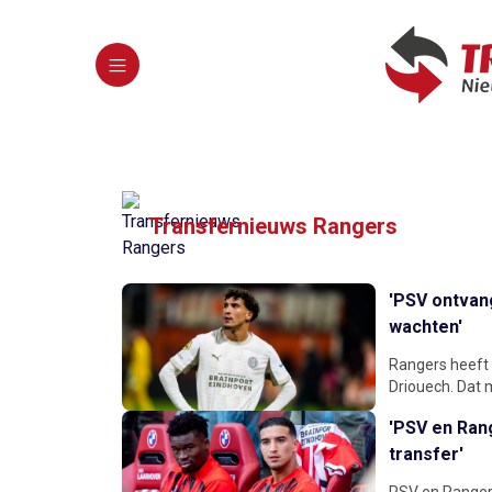
Transfernieuws Rangers
'PSV ontvang
wachten'
Rangers heeft 
Driouech. Dat 
'PSV en Ran
transfer'
PSV en Rangers