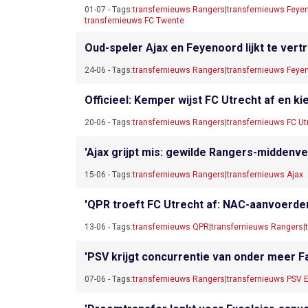
01-07 - Tags:
transfernieuws Rangers
|
transfernieuws Feye
transfernieuws FC Twente
Oud-speler Ajax en Feyenoord lijkt te vertr
24-06 - Tags:
transfernieuws Rangers
|
transfernieuws Feye
Officieel: Kemper wijst FC Utrecht af en k
20-06 - Tags:
transfernieuws Rangers
|
transfernieuws FC Ut
'Ajax grijpt mis: gewilde Rangers-middenvel
15-06 - Tags:
transfernieuws Rangers
|
transfernieuws Ajax
'QPR troeft FC Utrecht af: NAC-aanvoerder
13-06 - Tags:
transfernieuws QPR
|
transfernieuws Rangers
|
'PSV krijgt concurrentie van onder meer Far
07-06 - Tags:
transfernieuws Rangers
|
transfernieuws PSV 