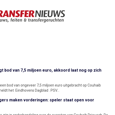
t bod van 7,5 miljoen euro, akkoord laat nog op zich
een bod van ongeveer 7,5 miljoen euro uitgebracht op Couhaib
meldt het Eindhovens Dagblad . PSV...
gers maken vorderingen: speler staat open voor
 zijn in onderhandeling over de overstap van Couhaib Driouech. De