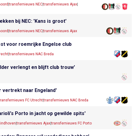
noord
|
transfernieuws NEC
|
transfernieuws Ajax
|
ekken bij NEC: 'Kans is groot'
noord
|
transfernieuws NEC
|
transfernieuws Ajax
iest voor roemrijke Engelse club
recht
|
transfernieuws NAC Breda
der verlengt en blijft club trouw'
 vertrekt naar Engeland'
transfernieuws FC Utrecht
|
transfernieuws NAC Breda
ioli's Porto in jacht op gewilde spits'
Eindhoven
|
transfernieuws Ajax
|
transfernieuws FC Porto