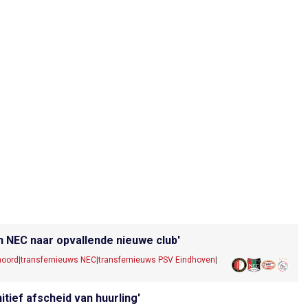
n NEC naar opvallende nieuwe club'
noord
|
transfernieuws NEC
|
transfernieuws PSV Eindhoven
|
tief afscheid van huurling'