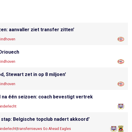
: aanvaller ziet transfer zitten'
Eindhoven
 Driouech
Eindhoven
, Stewart zet in op 8 miljoen'
Eindhoven
 na één seizoen: coach bevestigt vertrek
Anderlecht
stap: Belgische topclub nadert akkoord'
Anderlecht
|
transfernieuws Go Ahead Eagles