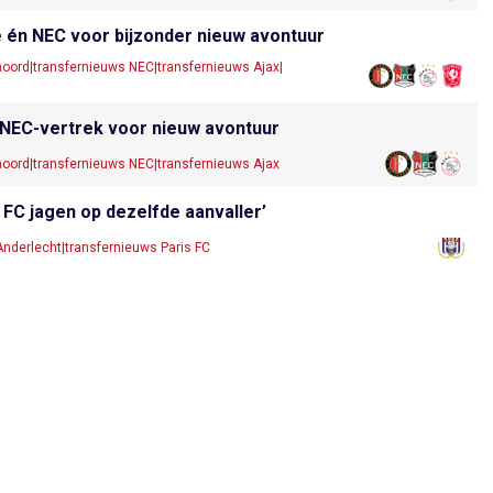
e én NEC voor bijzonder nieuw avontuur
noord
|
transfernieuws NEC
|
transfernieuws Ajax
|
a NEC-vertrek voor nieuw avontuur
noord
|
transfernieuws NEC
|
transfernieuws Ajax
 FC jagen op dezelfde aanvaller’
Anderlecht
|
transfernieuws Paris FC