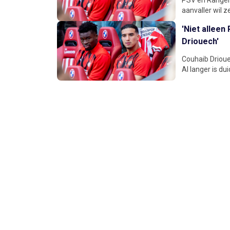
aanvaller wil ze
'Niet allee
Driouech'
Couhaib Drioue
Al langer is dui