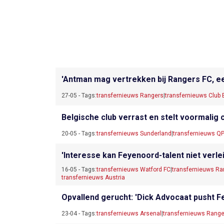
'Antman mag vertrekken bij Rangers FC, ee
27-05 - Tags:
transfernieuws Rangers
|
transfernieuws Club
Belgische club verrast en stelt voormalig
20-05 - Tags:
transfernieuws Sunderland
|
transfernieuws Q
'Interesse kan Feyenoord-talent niet verlei
16-05 - Tags:
transfernieuws Watford FC
|
transfernieuws Ra
transfernieuws Austria
Opvallend gerucht: 'Dick Advocaat pusht 
23-04 - Tags:
transfernieuws Arsenal
|
transfernieuws Range