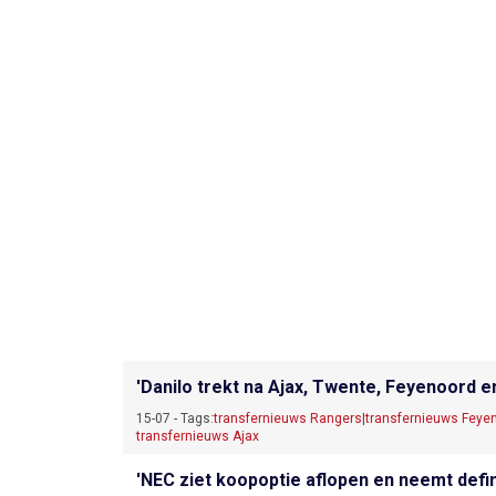
'Danilo trekt na Ajax, Twente, Feyenoord e
15-07 - Tags:
transfernieuws Rangers
|
transfernieuws Feye
transfernieuws Ajax
'NEC ziet koopoptie aflopen en neemt defini