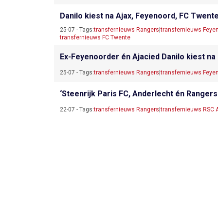
Danilo kiest na Ajax, Feyenoord, FC Twent
25-07 - Tags:
transfernieuws Rangers
|
transfernieuws Feye
transfernieuws FC Twente
Ex-Feyenoorder én Ajacied Danilo kiest n
25-07 - Tags:
transfernieuws Rangers
|
transfernieuws Feye
‘Steenrijk Paris FC, Anderlecht én Rangers
22-07 - Tags:
transfernieuws Rangers
|
transfernieuws RSC 