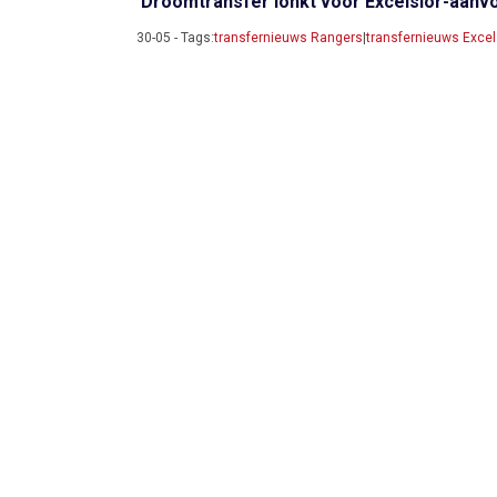
'Droomtransfer lonkt voor Excelsior-aanv
30-05 - Tags:
transfernieuws Rangers
|
transfernieuws Excel