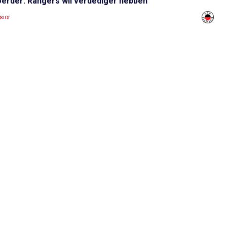
oerder: Rangers wil verdediger hebben'
sior