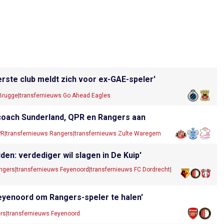
rste club meldt zich voor ex-GAE-speler'
 Brugge
|
transfernieuws Go Ahead Eagles
 coach Sunderland, QPR en Rangers aan
PR
|
transfernieuws Rangers
|
transfernieuws Zulte Waregem
den: verdediger wil slagen in De Kuip'
ngers
|
transfernieuws Feyenoord
|
transfernieuws FC Dordrecht
|
Feyenoord om Rangers-speler te halen'
rs
|
transfernieuws Feyenoord