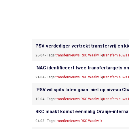
PSV-verdediger vertrekt transfervrij en k
25-04 - Tags:
transfernieuws RKC Waalwijk
|
transfernieuws
'NAC identificeert twee transfertargets o
21-04 - Tags:
transfernieuws RKC Waalwijk
|
transfernieuws
'PSV wil spits laten gaan: niet op niveau 
10-04 - Tags:
transfernieuws RKC Waalwijk
|
transfernieuws
RKC maakt komst eenmalig Oranje-internat
04-03 - Tags:
transfernieuws RKC Waalwijk