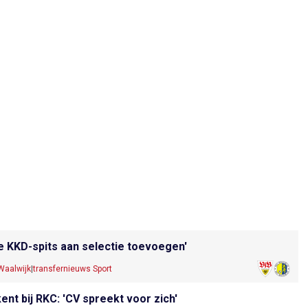
de KKD-spits aan selectie toevoegen'
Waalwijk
|
transfernieuws Sport
t bij RKC: 'CV spreekt voor zich'