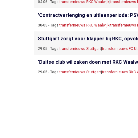
04-06 - Tags:
transfernieuws RKC Waalwijk
|
transfernieuws
'Contractverlenging en uitleenperiode: PSV
30-05 - Tags:
transfernieuws RKC Waalwijk
|
transfernieuws
Stuttgart zorgt voor klapper bij RKC, opvo
29-05 - Tags:
transfernieuws Stuttgart
|
transfernieuws FC Ut
'Duitse club wil zaken doen met RKC Waalwij
29-05 - Tags:
transfernieuws Stuttgart
|
transfernieuws RKC 