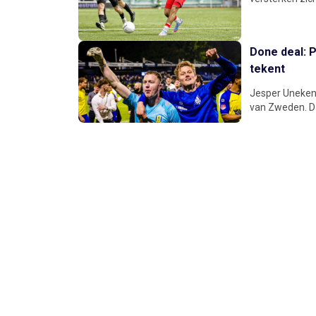
Done deal: P
tekent
Jesper Uneken v
van Zweden. Da