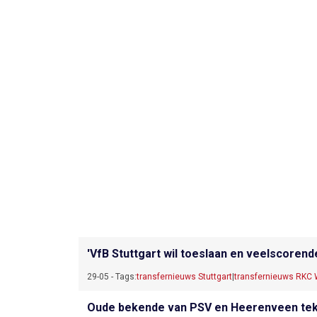
'VfB Stuttgart wil toeslaan en veelscoren
29-05 - Tags:
transfernieuws Stuttgart
|
transfernieuws RKC 
Oude bekende van PSV en Heerenveen teken