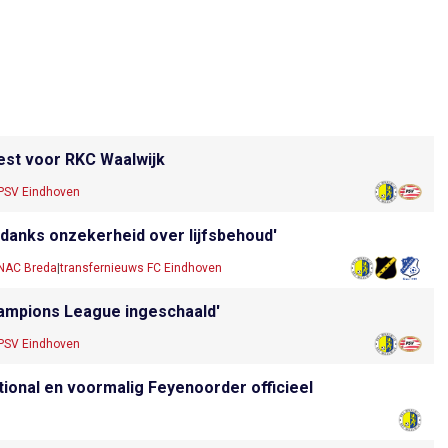
iest voor RKC Waalwijk
 PSV Eindhoven
ndanks onzekerheid over lijfsbehoud'
 NAC Breda
|
transfernieuws FC Eindhoven
Champions League ingeschaald'
 PSV Eindhoven
ional en voormalig Feyenoorder officieel