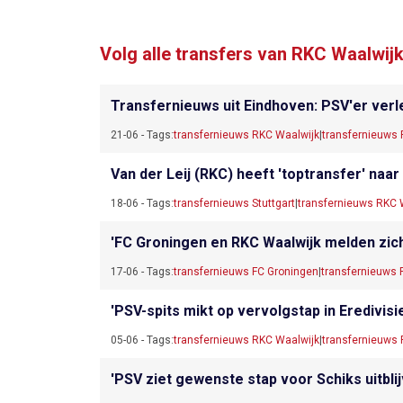
Volg alle transfers van RKC Waalwij
Transfernieuws uit Eindhoven: PSV'er verl
21-06 - Tags:
transfernieuws RKC Waalwijk
|
transfernieuws
Van der Leij (RKC) heeft 'toptransfer' naar
18-06 - Tags:
transfernieuws Stuttgart
|
transfernieuws RKC 
'FC Groningen en RKC Waalwijk melden zich
17-06 - Tags:
transfernieuws FC Groningen
|
transfernieuws 
'PSV-spits mikt op vervolgstap in Eredivisie
05-06 - Tags:
transfernieuws RKC Waalwijk
|
transfernieuws
'PSV ziet gewenste stap voor Schiks uitbli