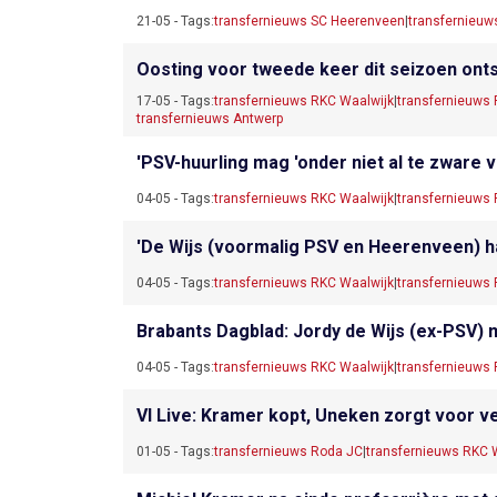
21-05 - Tags:
transfernieuws SC Heerenveen
|
transfernieuw
Oosting voor tweede keer dit seizoen ont
17-05 - Tags:
transfernieuws RKC Waalwijk
|
transfernieuws
transfernieuws Antwerp
'PSV-huurling mag 'onder niet al te zware 
04-05 - Tags:
transfernieuws RKC Waalwijk
|
transfernieuws
'De Wijs (voormalig PSV en Heerenveen) h
04-05 - Tags:
transfernieuws RKC Waalwijk
|
transfernieuws
Brabants Dagblad: Jordy de Wijs (ex-PSV) 
04-05 - Tags:
transfernieuws RKC Waalwijk
|
transfernieuws
VI Live: Kramer kopt, Uneken zorgt voor ve
01-05 - Tags:
transfernieuws Roda JC
|
transfernieuws RKC 