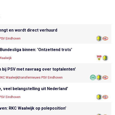
k
engt en wordt direct verhuurd
 PSV Eindhoven
 Bundesliga binnen: 'Ontzettend trots'
Waalwijk
 bij PSV met navraag over toptalenten'
RKC Waalwijk
|
transfernieuws PSV Eindhoven
, veel belangstelling uit Nederland'
 PSV Eindhoven
jven: RKC Waalwijk op poleposition'