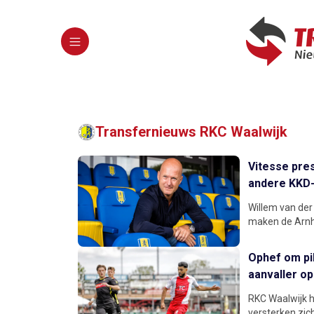
Transfernieuws RKC Waalwijk
Vitesse pre
andere KKD-
Willem van der
maken de Arnhe
Ophef om pik
aanvaller op
RKC Waalwijk h
versterken zic