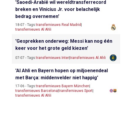
'Saoedi-Arabië wil wereldtransferrecord
breken en Vinicius Jr. voor belachelijk
bedrag overnemen'
18-07 - Tags:
transfernieuws Real Madrid
|
transfernieuws Al Ahli
'Gesprekken onderweg: Messi kan nog één
keer voor het grote geld kiezen'
07-07 - Tags:
transfernieuws Inter
|
transfernieuws Al Ahli
'Al Ahli en Bayern hopen op miljoenendeal
met Barça: middenvelder niet happig'
17-06 - Tags:
transfernieuws Bayern München
|
transfernieuws Barcelona
|
transfernieuws Sport
|
transfernieuws Al Ahli