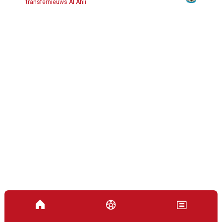
transfernieuws Al Ahli
Saint-Maximin neemt afscheid van Newcastle
en vertrekt naar Saudi-Arabië