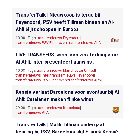
TransferTalk | Nieuwkoop is terug bij
Feyenoord, PSV heeft Tillman binnen en Al-
Ahli blijft shoppen in Europa
10-08 - Tags:
transfernieuws Feyenoord
|
transfernieuws PSV Eindhoven
|
transfernieuws Al Ahli
LIVE TRANSFERS: weer een versterking voor
Al Ahli, Inter presenteert aanwinst
10-08 - Tags:
transfernieuws Manchester United
|
transfernieuws Inter
|
transfernieuws Feyenoord
|
transfernieuws PSV Eindhoven
|
transfernieuws Ajax
| ...
Kessié verlaat Barcelona voor avontuur bij Al
Ahli: Catalanen maken flinke winst
09-08 - Tags:
transfernieuws Barcelona
|
transfernieuws Al Ahli
TransferTalk | Malik Tillman ondergaat
keuring bij PSV, Barcelona slijt Franck Kessié