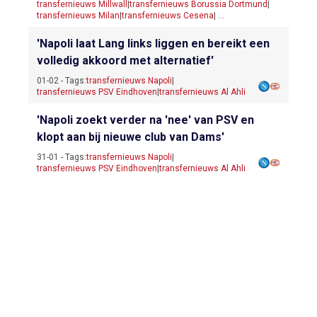
transfernieuws Millwall
|
transfernieuws Borussia Dortmund
|
transfernieuws Milan
|
transfernieuws Cesena
| ...
'Napoli laat Lang links liggen en bereikt een
volledig akkoord met alternatief'
01-02 - Tags:
transfernieuws Napoli
|
transfernieuws PSV Eindhoven
|
transfernieuws Al Ahli
'Napoli zoekt verder na 'nee' van PSV en
klopt aan bij nieuwe club van Dams'
31-01 - Tags:
transfernieuws Napoli
|
transfernieuws PSV Eindhoven
|
transfernieuws Al Ahli