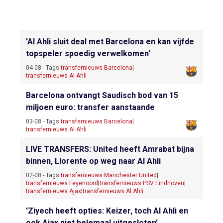
'Al Ahli sluit deal met Barcelona en kan vijfde
topspeler spoedig verwelkomen'
04-08 - Tags:
transfernieuws Barcelona
|
transfernieuws Al Ahli
Barcelona ontvangt Saudisch bod van 15
miljoen euro: transfer aanstaande
03-08 - Tags:
transfernieuws Barcelona
|
transfernieuws Al Ahli
LIVE TRANSFERS: United heeft Amrabat bijna
binnen, Llorente op weg naar Al Ahli
02-08 - Tags:
transfernieuws Manchester United
|
transfernieuws Feyenoord
|
transfernieuws PSV Eindhoven
|
transfernieuws Ajax
|
transfernieuws Al Ahli
'Ziyech heeft opties: Keizer, toch Al Ahli en
ook Ajax niet helemaal uitgesloten'