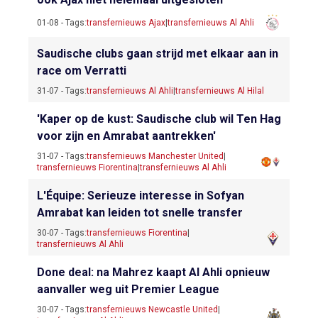
01-08 - Tags:
transfernieuws Ajax
|
transfernieuws Al Ahli
Saudische clubs gaan strijd met elkaar aan in
race om Verratti
31-07 - Tags:
transfernieuws Al Ahli
|
transfernieuws Al Hilal
'Kaper op de kust: Saudische club wil Ten Hag
voor zijn en Amrabat aantrekken'
31-07 - Tags:
transfernieuws Manchester United
|
transfernieuws Fiorentina
|
transfernieuws Al Ahli
L'Équipe: Serieuze interesse in Sofyan
Amrabat kan leiden tot snelle transfer
30-07 - Tags:
transfernieuws Fiorentina
|
transfernieuws Al Ahli
Done deal: na Mahrez kaapt Al Ahli opnieuw
aanvaller weg uit Premier League
30-07 - Tags:
transfernieuws Newcastle United
|