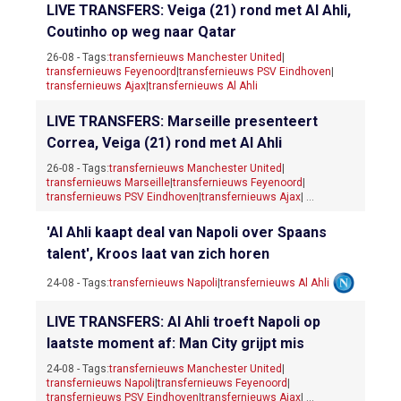
LIVE TRANSFERS: Veiga (21) rond met Al Ahli,
Coutinho op weg naar Qatar
26-08 - Tags:
transfernieuws Manchester United
|
transfernieuws Feyenoord
|
transfernieuws PSV Eindhoven
|
transfernieuws Ajax
|
transfernieuws Al Ahli
LIVE TRANSFERS: Marseille presenteert
Correa, Veiga (21) rond met Al Ahli
26-08 - Tags:
transfernieuws Manchester United
|
transfernieuws Marseille
|
transfernieuws Feyenoord
|
transfernieuws PSV Eindhoven
|
transfernieuws Ajax
| ...
'Al Ahli kaapt deal van Napoli over Spaans
talent', Kroos laat van zich horen
24-08 - Tags:
transfernieuws Napoli
|
transfernieuws Al Ahli
LIVE TRANSFERS: Al Ahli troeft Napoli op
laatste moment af: Man City grijpt mis
24-08 - Tags:
transfernieuws Manchester United
|
transfernieuws Napoli
|
transfernieuws Feyenoord
|
transfernieuws PSV Eindhoven
|
transfernieuws Ajax
| ...