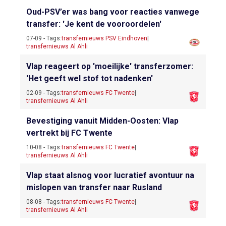
Oud-PSV’er was bang voor reacties vanwege
transfer: 'Je kent de vooroordelen'
07-09 - Tags:
transfernieuws PSV Eindhoven
|
transfernieuws Al Ahli
Vlap reageert op 'moeilijke' transferzomer:
'Het geeft wel stof tot nadenken'
02-09 - Tags:
transfernieuws FC Twente
|
transfernieuws Al Ahli
Bevestiging vanuit Midden-Oosten: Vlap
vertrekt bij FC Twente
10-08 - Tags:
transfernieuws FC Twente
|
transfernieuws Al Ahli
Vlap staat alsnog voor lucratief avontuur na
mislopen van transfer naar Rusland
08-08 - Tags:
transfernieuws FC Twente
|
transfernieuws Al Ahli