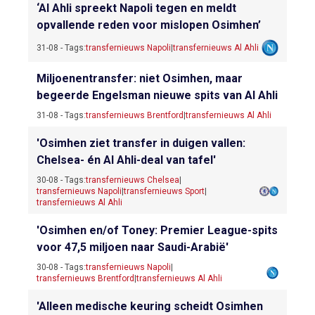
‘Al Ahli spreekt Napoli tegen en meldt
opvallende reden voor mislopen Osimhen’
31-08 - Tags:
transfernieuws Napoli
|
transfernieuws Al Ahli
Miljoenentransfer: niet Osimhen, maar
begeerde Engelsman nieuwe spits van Al Ahli
31-08 - Tags:
transfernieuws Brentford
|
transfernieuws Al Ahli
'Osimhen ziet transfer in duigen vallen:
Chelsea- én Al Ahli-deal van tafel'
30-08 - Tags:
transfernieuws Chelsea
|
transfernieuws Napoli
|
transfernieuws Sport
|
transfernieuws Al Ahli
'Osimhen en/of Toney: Premier League-spits
voor 47,5 miljoen naar Saudi-Arabië'
30-08 - Tags:
transfernieuws Napoli
|
transfernieuws Brentford
|
transfernieuws Al Ahli
'Alleen medische keuring scheidt Osimhen