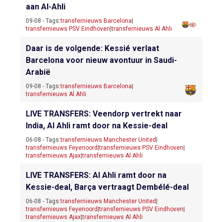
aan Al-Ahli
09-08 - Tags:
transfernieuws Barcelona
|
transfernieuws PSV Eindhoven
|
transfernieuws Al Ahli
Daar is de volgende: Kessié verlaat
Barcelona voor nieuw avontuur in Saudi-
Arabië
09-08 - Tags:
transfernieuws Barcelona
|
transfernieuws Al Ahli
LIVE TRANSFERS: Veendorp vertrekt naar
India, Al Ahli ramt door na Kessie-deal
06-08 - Tags:
transfernieuws Manchester United
|
transfernieuws Feyenoord
|
transfernieuws PSV Eindhoven
|
transfernieuws Ajax
|
transfernieuws Al Ahli
LIVE TRANSFERS: Al Ahli ramt door na
Kessie-deal, Barça vertraagt Dembélé-deal
06-08 - Tags:
transfernieuws Manchester United
|
transfernieuws Feyenoord
|
transfernieuws PSV Eindhoven
|
transfernieuws Ajax
|
transfernieuws Al Ahli