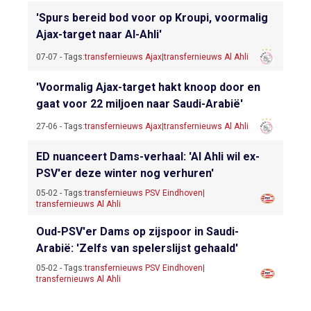
'Spurs bereid bod voor op Kroupi, voormalig
Ajax-target naar Al-Ahli'
07-07 - Tags:
transfernieuws Ajax
|
transfernieuws Al Ahli
'Voormalig Ajax-target hakt knoop door en
gaat voor 22 miljoen naar Saudi-Arabië'
27-06 - Tags:
transfernieuws Ajax
|
transfernieuws Al Ahli
ED nuanceert Dams-verhaal: 'Al Ahli wil ex-
PSV'er deze winter nog verhuren'
05-02 - Tags:
transfernieuws PSV Eindhoven
|
transfernieuws Al Ahli
Oud-PSV'er Dams op zijspoor in Saudi-
Arabië: 'Zelfs van spelerslijst gehaald'
05-02 - Tags:
transfernieuws PSV Eindhoven
|
transfernieuws Al Ahli