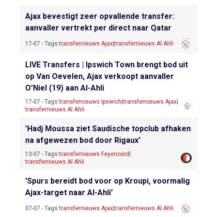
Ajax bevestigt zeer opvallende transfer:
aanvaller vertrekt per direct naar Qatar
17-07 - Tags:
transfernieuws Ajax
|
transfernieuws Al Ahli
LIVE Transfers | Ipswich Town brengt bod uit
op Van Oevelen, Ajax verkoopt aanvaller
O’Niel (19) aan Al-Ahli
17-07 - Tags:
transfernieuws Ipswich
|
transfernieuws Ajax
|
transfernieuws Al Ahli
'Hadj Moussa ziet Saudische topclub afhaken
na afgewezen bod door Rigaux'
13-07 - Tags:
transfernieuws Feyenoord
|
transfernieuws Al Ahli
'Spurs bereidt bod voor op Kroupi, voormalig
Ajax-target naar Al-Ahli'
07-07 - Tags:
transfernieuws Ajax
|
transfernieuws Al Ahli