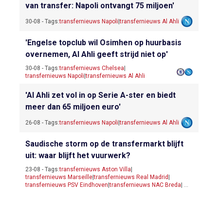
van transfer: Napoli ontvangt 75 miljoen'
30-08 - Tags:
transfernieuws Napoli
|
transfernieuws Al Ahli
'Engelse topclub wil Osimhen op huurbasis
overnemen, Al Ahli geeft strijd niet op'
30-08 - Tags:
transfernieuws Chelsea
|
transfernieuws Napoli
|
transfernieuws Al Ahli
'Al Ahli zet vol in op Serie A-ster en biedt
meer dan 65 miljoen euro'
26-08 - Tags:
transfernieuws Napoli
|
transfernieuws Al Ahli
Saudische storm op de transfermarkt blijft
uit: waar blijft het vuurwerk?
23-08 - Tags:
transfernieuws Aston Villa
|
transfernieuws Marseille
|
transfernieuws Real Madrid
|
transfernieuws PSV Eindhoven
|
transfernieuws NAC Breda
| ...