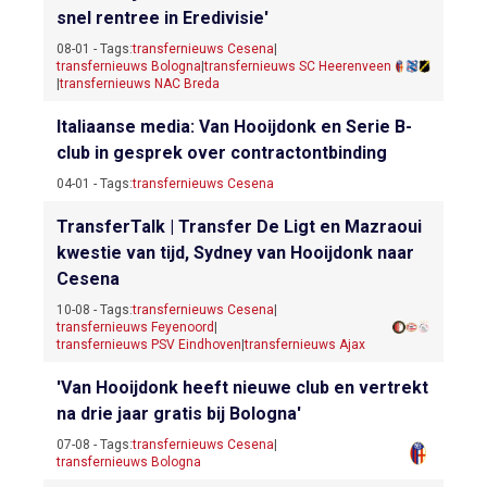
snel rentree in Eredivisie'
08-01 - Tags:
transfernieuws Cesena
|
transfernieuws Bologna
|
transfernieuws SC Heerenveen
|
transfernieuws NAC Breda
Italiaanse media: Van Hooijdonk en Serie B-
club in gesprek over contractontbinding
04-01 - Tags:
transfernieuws Cesena
TransferTalk | Transfer De Ligt en Mazraoui
kwestie van tijd, Sydney van Hooijdonk naar
Cesena
10-08 - Tags:
transfernieuws Cesena
|
transfernieuws Feyenoord
|
transfernieuws PSV Eindhoven
|
transfernieuws Ajax
'Van Hooijdonk heeft nieuwe club en vertrekt
na drie jaar gratis bij Bologna'
07-08 - Tags:
transfernieuws Cesena
|
transfernieuws Bologna