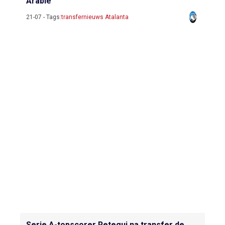
Arabië
21-07 - Tags:
transfernieuws Atalanta
Serie A-topscorer Retegui na transfer de