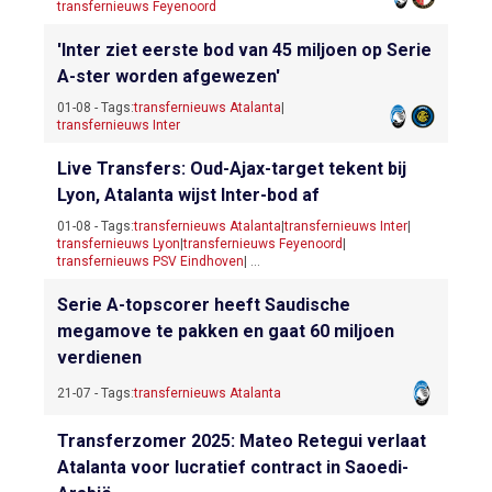
transfernieuws Feyenoord
'Inter ziet eerste bod van 45 miljoen op Serie
A-ster worden afgewezen'
01-08 - Tags:
transfernieuws Atalanta
|
transfernieuws Inter
Live Transfers: Oud-Ajax-target tekent bij
Lyon, Atalanta wijst Inter-bod af
01-08 - Tags:
transfernieuws Atalanta
|
transfernieuws Inter
|
transfernieuws Lyon
|
transfernieuws Feyenoord
|
transfernieuws PSV Eindhoven
| ...
Serie A-topscorer heeft Saudische
megamove te pakken en gaat 60 miljoen
verdienen
21-07 - Tags:
transfernieuws Atalanta
Transferzomer 2025: Mateo Retegui verlaat
Atalanta voor lucratief contract in Saoedi-