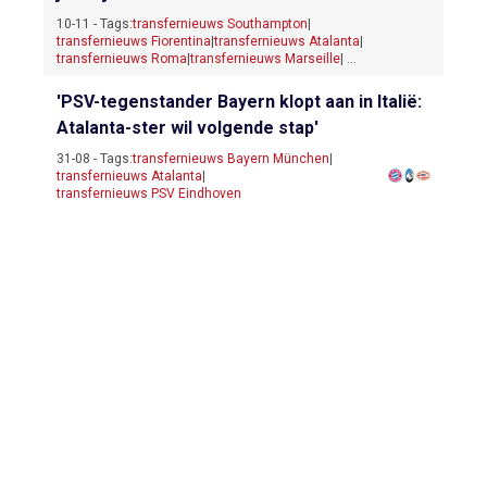
10-11 - Tags:
transfernieuws Southampton
|
transfernieuws Fiorentina
|
transfernieuws Atalanta
|
transfernieuws Roma
|
transfernieuws Marseille
| ...
'PSV-tegenstander Bayern klopt aan in Italië:
Atalanta-ster wil volgende stap'
31-08 - Tags:
transfernieuws Bayern München
|
transfernieuws Atalanta
|
transfernieuws PSV Eindhoven