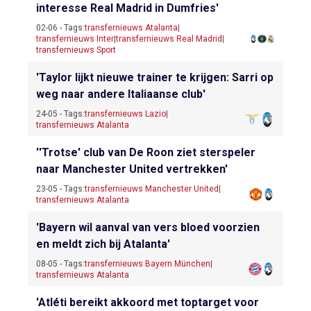
interesse Real Madrid in Dumfries'
02-06 - Tags:
transfernieuws Atalanta
|
transfernieuws Inter
|
transfernieuws Real Madrid
|
transfernieuws Sport
'Taylor lijkt nieuwe trainer te krijgen: Sarri op
weg naar andere Italiaanse club'
24-05 - Tags:
transfernieuws Lazio
|
transfernieuws Atalanta
''Trotse' club van De Roon ziet sterspeler
naar Manchester United vertrekken'
23-05 - Tags:
transfernieuws Manchester United
|
transfernieuws Atalanta
'Bayern wil aanval van vers bloed voorzien
en meldt zich bij Atalanta'
08-05 - Tags:
transfernieuws Bayern München
|
transfernieuws Atalanta
'Atléti bereikt akkoord met toptarget voor