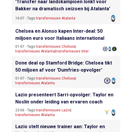
'Transfer naar landskampioen lonkt voor
Bakker na dramatisch seizoen bij Atalanta'
16-07 - Tags:
transfernieuws Atalanta
Chelsea en Alonso kapen Inter-deal: 50
miljoen euro voor Italiaans international
01-07 - Tags:
transfernieuws Chelsea
|
transfernieuws Atalanta
|
transfernieuws Inter
Done deal op Stamford Bridge: Chelsea tikt
50 miljoen af voor 'Dumfries-opvolger'
01-07 - Tags:
transfernieuws Chelsea
|
transfernieuws Atalanta
Lazio presenteert Sarri-opvolger: Taylor en
Noslin onder leiding van ervaren coach
23-06 - Tags:
transfernieuws Lazio
|
transfernieuws Atalanta
Lazio stelt nieuwe trainer aan: Taylor en