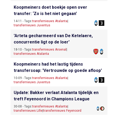
Koopmeiners doet boekje open over
transfer: ‘Zo is het niet gegaan’
14-11 - Tags:
transfernieuws Atalanta
|
transfernieuws Juventus
'Arteta gecharmeerd van De Ketelaere,
concurrentie ligt op de loer'
18-10 - Tags:
transfernieuws Arsenal
|
transfernieuws Atalanta
Koopmeiners had het lastig tijdens
transfersoap: 'Vertrouwde op goede afloop'
10-09 - Tags:
transfernieuws Atalanta
|
transfernieuws Juventus
Update: Bakker verlaat Atalanta tijdelijk en
treft Feyenoord in Champions League
30-08 - Tags:
transfernieuws Atalanta
|
transfernieuws Lille
|
transfernieuws Feyenoord