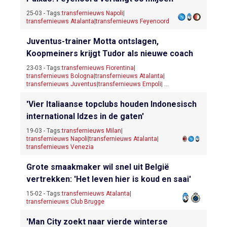
25-03 - Tags:
transfernieuws Napoli
|
transfernieuws Atalanta
|
transfernieuws Feyenoord
Juventus-trainer Motta ontslagen,
Koopmeiners krijgt Tudor als nieuwe coach
23-03 - Tags:
transfernieuws Fiorentina
|
transfernieuws Bologna
|
transfernieuws Atalanta
|
transfernieuws Juventus
|
transfernieuws Empoli
| ...
'Vier Italiaanse topclubs houden Indonesisch
international Idzes in de gaten'
19-03 - Tags:
transfernieuws Milan
|
transfernieuws Napoli
|
transfernieuws Atalanta
|
transfernieuws Venezia
Grote smaakmaker wil snel uit België
vertrekken: 'Het leven hier is koud en saai'
15-02 - Tags:
transfernieuws Atalanta
|
transfernieuws Club Brugge
'Man City zoekt naar vierde winterse