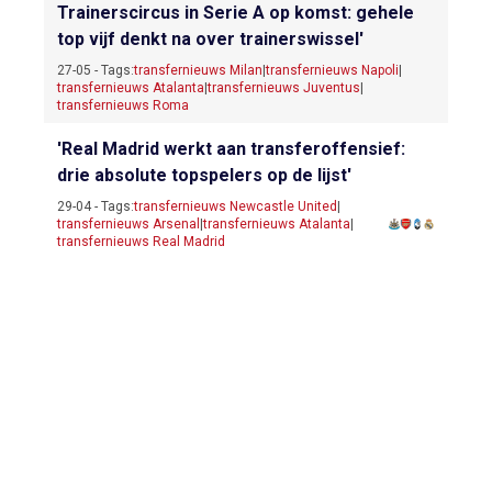
Trainerscircus in Serie A op komst: gehele
top vijf denkt na over trainerswissel'
27-05 - Tags:
transfernieuws Milan
|
transfernieuws Napoli
|
transfernieuws Atalanta
|
transfernieuws Juventus
|
transfernieuws Roma
'Real Madrid werkt aan transferoffensief:
drie absolute topspelers op de lijst'
29-04 - Tags:
transfernieuws Newcastle United
|
transfernieuws Arsenal
|
transfernieuws Atalanta
|
transfernieuws Real Madrid