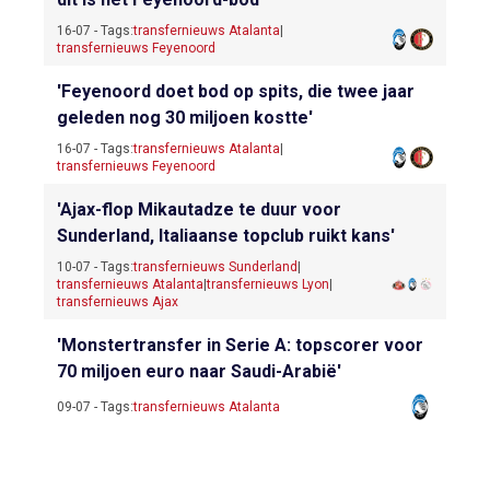
16-07 - Tags:
transfernieuws Atalanta
|
transfernieuws Feyenoord
'Feyenoord doet bod op spits, die twee jaar
geleden nog 30 miljoen kostte'
16-07 - Tags:
transfernieuws Atalanta
|
transfernieuws Feyenoord
'Ajax-flop Mikautadze te duur voor
Sunderland, Italiaanse topclub ruikt kans'
10-07 - Tags:
transfernieuws Sunderland
|
transfernieuws Atalanta
|
transfernieuws Lyon
|
transfernieuws Ajax
'Monstertransfer in Serie A: topscorer voor
70 miljoen euro naar Saudi-Arabië'
09-07 - Tags:
transfernieuws Atalanta