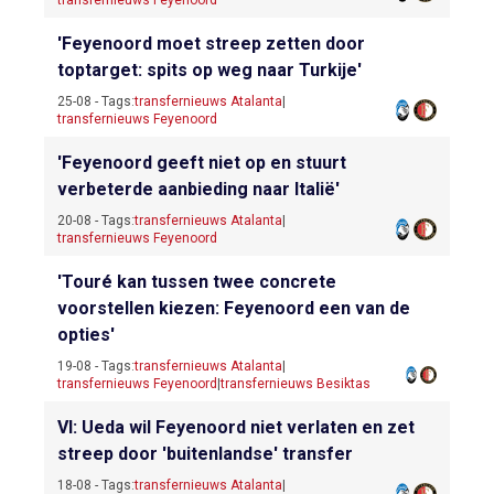
'Feyenoord moet streep zetten door
toptarget: spits op weg naar Turkije'
25-08 - Tags:
transfernieuws Atalanta
|
transfernieuws Feyenoord
'Feyenoord geeft niet op en stuurt
verbeterde aanbieding naar Italië'
20-08 - Tags:
transfernieuws Atalanta
|
transfernieuws Feyenoord
'Touré kan tussen twee concrete
voorstellen kiezen: Feyenoord een van de
opties'
19-08 - Tags:
transfernieuws Atalanta
|
transfernieuws Feyenoord
|
transfernieuws Besiktas
VI: Ueda wil Feyenoord niet verlaten en zet
streep door 'buitenlandse' transfer
18-08 - Tags:
transfernieuws Atalanta
|