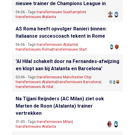
nieuwe trainer de Champions League in
06-06 - Tags:
transfernieuws Southampton
|
transfernieuws Atalanta
AS Roma heeft opvolger Ranieri binnen:
Italiaanse succescoach tekent in Rome
06-06 - Tags:
transfernieuws Atalanta
|
transfernieuws Roma
|
transfernieuws Start
'Al Hilal schakelt door na Fernandes-afwijzing
en klopt aan bij Atalanta en Barcelona'
03-06 - Tags:
transfernieuws Manchester City
|
transfernieuws Atalanta
|
transfernieuws Barcelona
|
transfernieuws Al Hilal
Na Tijjani Reijnders (AC Milan) ziet ook
Marten de Roon (Atalanta) trainer
vertrekken
31-05 - Tags:
transfernieuws Milan
|
transfernieuws Atalanta