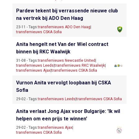
Pardew tekent bij verrassende nieuwe club
na vertrek bij ADO Den Haag
23-11 - Tags:
transfernieuws ADO Den Haag
|
transfernieuws CSKA Sofia
Anita hengelt net Van der Wiel contract
binnen bij RKC Waalwijk
31-08 - Tags:
transfernieuws Newcastle United
|
transfernieuws Leeds
|
transfernieuws RKC Waalwijk
|
transfernieuws Ajax
|
transfernieuws CSKA Sofia
Vurnon Anita vervolgt loopbaan bij CSKA
Sofia
29-02 - Tags:
transfernieuws Leeds
|
transfernieuws CSKA Sofia
Anita verlaat Jong Ajax voor Bulgarije: 'Ik wil
helpen om een prijs te winnen'
29-02 - Tags:
transfernieuws Ajax
|
transfernieuws CSKA Sofia