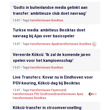
'Godts in buitenlandse media gelinkt aan
transfer: ambitieuze club doet navraag'
13-07 - Tags:
transfernieuws Besiktas
Turkse media: ambitieus Besiktas doet
navraag bij Ajax over basisspeler
13-07 - Tags:
transfernieuws Ajax
|
transfernieuws Besiktas
Vereerde Kökcü: 'Ik zal de komende jaren
spelen voor het kampioenschap'
13-07 - Tags:
transfernieuws Besiktas
Live Transfers: Kovar nu in Eindhoven voor
PSV-keuring, Kökcü-dag bij Besiktas
12-07 - Tags:
transfernieuws Feyenoord
|
transfernieuws PSV Eindhoven
|
transfernieuws Ajax
|
transfernieuws Besiktas
Kökcü-transfer in stroomversnelling: