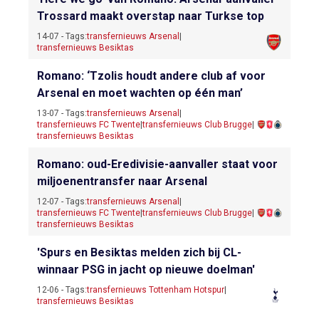
Trossard maakt overstap naar Turkse top
14-07 - Tags:
transfernieuws Arsenal
|
transfernieuws Besiktas
Romano: ‘Tzolis houdt andere club af voor
Arsenal en moet wachten op één man’
13-07 - Tags:
transfernieuws Arsenal
|
transfernieuws FC Twente
|
transfernieuws Club Brugge
|
transfernieuws Besiktas
Romano: oud-Eredivisie-aanvaller staat voor
miljoenentransfer naar Arsenal
12-07 - Tags:
transfernieuws Arsenal
|
transfernieuws FC Twente
|
transfernieuws Club Brugge
|
transfernieuws Besiktas
'Spurs en Besiktas melden zich bij CL-
winnaar PSG in jacht op nieuwe doelman'
12-06 - Tags:
transfernieuws Tottenham Hotspur
|
transfernieuws Besiktas