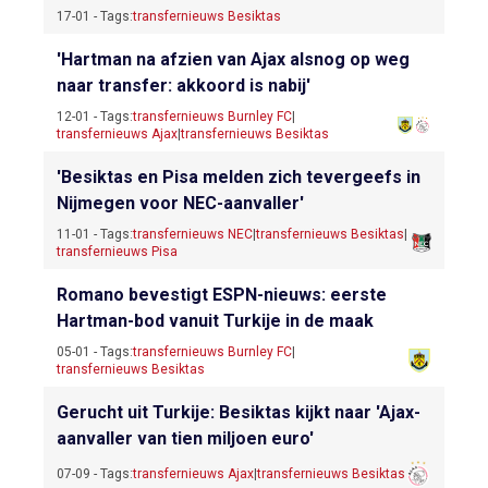
17-01 - Tags:
transfernieuws Besiktas
'Hartman na afzien van Ajax alsnog op weg
naar transfer: akkoord is nabij'
12-01 - Tags:
transfernieuws Burnley FC
|
transfernieuws Ajax
|
transfernieuws Besiktas
'Besiktas en Pisa melden zich tevergeefs in
Nijmegen voor NEC-aanvaller'
11-01 - Tags:
transfernieuws NEC
|
transfernieuws Besiktas
|
transfernieuws Pisa
Romano bevestigt ESPN-nieuws: eerste
Hartman-bod vanuit Turkije in de maak
05-01 - Tags:
transfernieuws Burnley FC
|
transfernieuws Besiktas
Gerucht uit Turkije: Besiktas kijkt naar 'Ajax-
aanvaller van tien miljoen euro'
07-09 - Tags:
transfernieuws Ajax
|
transfernieuws Besiktas