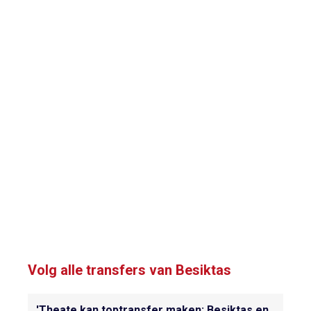
Volg alle transfers van Besiktas
'Theate kan toptransfer maken: Besiktas en