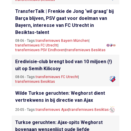
TransferTalk | Frenkie de Jong ‘wil graag’ bij
Barça blijven, PSV gaat voor doelman van
Bayern, interesse van FC Utrecht in
Besiktas-talent
08-06 - Tags:
transfernieuws Bayern München
|
transfernieuws FC Utrecht
|
transfernieuws PSV Eindhoven
|
transfernieuws Besiktas
Eredivisie-club brengt bod van 10 miljoen (!)
uit op Semih Kilicsoy
08-06 - Tags:
transfernieuws FC Utrecht
|
transfernieuws Besiktas
Wilde Turkse geruchten: Weghorst dient
vertrekwens in bij directie van Ajax
20-05 - Tags:
transfernieuws Ajax
|
transfernieuws Besiktas
Turkse geruchten: Ajax-spits Weghorst
bovenaan wensenlijst oude liefde