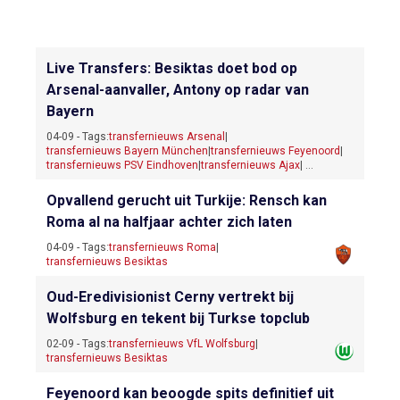
Live Transfers: Besiktas doet bod op
Arsenal-aanvaller, Antony op radar van
Bayern
04-09 - Tags:
transfernieuws Arsenal
|
transfernieuws Bayern München
|
transfernieuws Feyenoord
|
transfernieuws PSV Eindhoven
|
transfernieuws Ajax
| ...
Opvallend gerucht uit Turkije: Rensch kan
Roma al na halfjaar achter zich laten
04-09 - Tags:
transfernieuws Roma
|
transfernieuws Besiktas
Oud-Eredivisionist Cerny vertrekt bij
Wolfsburg en tekent bij Turkse topclub
02-09 - Tags:
transfernieuws VfL Wolfsburg
|
transfernieuws Besiktas
Feyenoord kan beoogde spits definitief uit