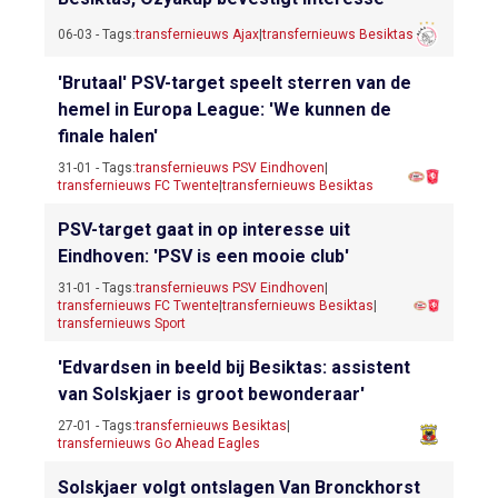
06-03 - Tags:
transfernieuws Ajax
|
transfernieuws Besiktas
'Brutaal' PSV-target speelt sterren van de
hemel in Europa League: 'We kunnen de
finale halen'
31-01 - Tags:
transfernieuws PSV Eindhoven
|
transfernieuws FC Twente
|
transfernieuws Besiktas
PSV-target gaat in op interesse uit
Eindhoven: 'PSV is een mooie club'
31-01 - Tags:
transfernieuws PSV Eindhoven
|
transfernieuws FC Twente
|
transfernieuws Besiktas
|
transfernieuws Sport
'Edvardsen in beeld bij Besiktas: assistent
van Solskjaer is groot bewonderaar'
27-01 - Tags:
transfernieuws Besiktas
|
transfernieuws Go Ahead Eagles
Solskjaer volgt ontslagen Van Bronckhorst