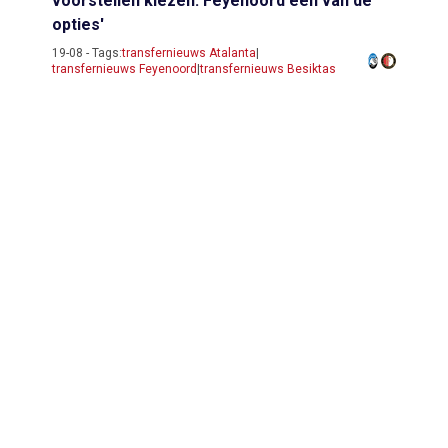
voorstellen kiezen: Feyenoord een van de
opties'
19-08 - Tags:
transfernieuws Atalanta
|
transfernieuws Feyenoord
|
transfernieuws Besiktas