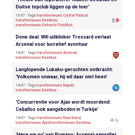
Duitse topclub liggen op de loer'
15-07 - Tags:
transfernieuws Crystal Palace
|
transfernieuws Besiktas
|
transfernieuws Eintracht Frankfurt
Done deal: WK-uitblinker Trossard verlaat
Arsenal voor lucratief avontuur
14-07 - Tags:
transfernieuws Arsenal
|
transfernieuws Besiktas
Langlopende Lukaku-geruchten ontkracht:
'Volkomen onwaar, hij wil daar niet heen'
14-07 - Tags:
transfernieuws Napoli
|
transfernieuws Besiktas
'Concurrentie voor Ajax wordt moordend:
Ceballos ook aangeboden in Turkije'
14-07 - Tags:
transfernieuws Real Betis
|
transfernieuws Ajax
|
transfernieuws Besiktas
'Here we go' van Romano: Arsenal-aanvaller