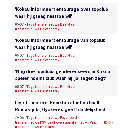
'Kökcü informeert entourage over topclub
waar hij graag naartoe wil'
05-07 - Tags:
transfernieuws Besiktas
|
transfernieuws Galatasaray
'Kökcü informeert entourage van topclub
waar hij graag naartoe wil'
05-07 - Tags:
transfernieuws Besiktas
|
transfernieuws Galatasaray
'Nog drie topclubs geïnteresseerd in Kökcü:
speler noemt club waar hij 'ja' tegen zegt'
05-07 - Tags:
transfernieuws Besiktas
|
transfernieuws Galatasaray
Live Transfers: Besiktas stunt en haalt
Roma-spits, Gyökeres geeft duidelijkheid
29-06 - Tags:
transfernieuws Feyenoord
|
transfernieuws PSV Eindhoven
|
transfernieuws Ajax
|
transfernieuws Besiktas