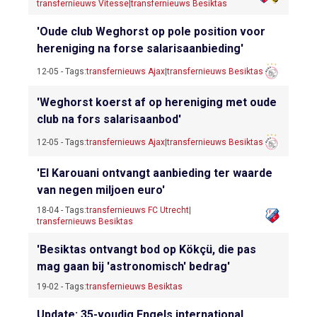
transfernieuws Vitesse
|
transfernieuws Besiktas
'Oude club Weghorst op pole position voor
hereniging na forse salarisaanbieding'
12-05 - Tags:
transfernieuws Ajax
|
transfernieuws Besiktas
'Weghorst koerst af op hereniging met oude
club na fors salarisaanbod'
12-05 - Tags:
transfernieuws Ajax
|
transfernieuws Besiktas
'El Karouani ontvangt aanbieding ter waarde
van negen miljoen euro'
18-04 - Tags:
transfernieuws FC Utrecht
|
transfernieuws Besiktas
'Besiktas ontvangt bod op Kökçü, die pas
mag gaan bij 'astronomisch' bedrag'
19-02 - Tags:
transfernieuws Besiktas
Update: 35-voudig Engels international