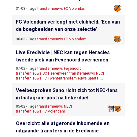
31-03 - Tags:
transfernieuws FC Volendam
FC Volendam verlengt met clubheld: 'Een van
de boegbeelden van onze selectie'
30-03 - Tags:
transfernieuws FC Volendam
Live Eredivisie | NEC kan tegen Heracles
tweede plek van Feyenoord overnemen
07-02 - Tags:
transfernieuws Feyenoord
|
transfernieuws SC Heerenveen
|
transfernieuws NEC
|
transfernieuws FC Twente
|
transfernieuws Sparta
| ...
Veelbesproken Sano richt zich tot NEC-fans
in Instagram-post na bekerduel
05-02 - Tags:
transfernieuws NEC
|
transfernieuws FC Volendam
Overzicht: alle afgeronde inkomende en
uitgaande transfers in de Eredivisie