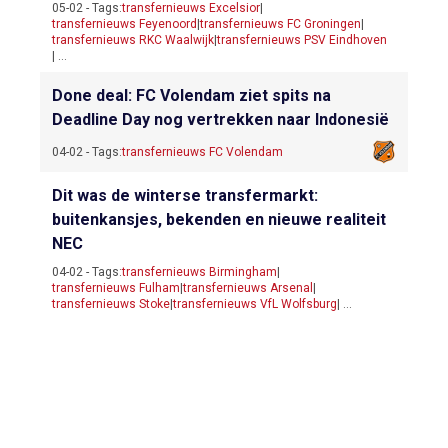
05-02 - Tags:
transfernieuws Excelsior
|
transfernieuws Feyenoord
|
transfernieuws FC Groningen
|
transfernieuws RKC Waalwijk
|
transfernieuws PSV Eindhoven
| ...
Done deal: FC Volendam ziet spits na
Deadline Day nog vertrekken naar Indonesië
04-02 - Tags:
transfernieuws FC Volendam
Dit was de winterse transfermarkt:
buitenkansjes, bekenden en nieuwe realiteit
NEC
04-02 - Tags:
transfernieuws Birmingham
|
transfernieuws Fulham
|
transfernieuws Arsenal
|
transfernieuws Stoke
|
transfernieuws VfL Wolfsburg
| ...