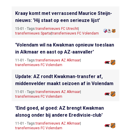
Kraay komt met verrassend Maurice Steijn-
nieuws: 'Hij staat op een serieuze lijst'
15-01 - Tags:
transfernieuws FC Utrecht
|
transfernieuws Sparta
|
transfernieuws FC Volendam
'Volendam wil na Kwakman opnieuw toeslaan
in Alkmaar en aast op AZ-aanvaller'
11-01 - Tags:
transfernieuws AZ Alkmaar
|
transfernieuws FC Volendam
Update: AZ rondt Kwakman-transfer af,
middenvelder maakt seizoen af in Volendam
11-01 - Tags:
transfernieuws AZ Alkmaar
|
transfernieuws FC Volendam
'Eind goed, al goed: AZ brengt Kwakman
alsnog onder bij andere Eredivisie-club'
11-01 - Tags:
transfernieuws AZ Alkmaar
|
transfernieuws FC Volendam