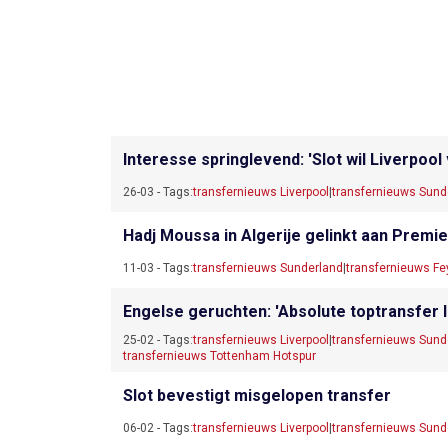
Interesse springlevend: 'Slot wil Liverpo
26-03 - Tags:
transfernieuws Liverpool
|
transfernieuws Sund
Hadj Moussa in Algerije gelinkt aan Premie
11-03 - Tags:
transfernieuws Sunderland
|
transfernieuws F
Engelse geruchten: 'Absolute toptransfer 
25-02 - Tags:
transfernieuws Liverpool
|
transfernieuws Sund
transfernieuws Tottenham Hotspur
Slot bevestigt misgelopen transfer
06-02 - Tags:
transfernieuws Liverpool
|
transfernieuws Sund