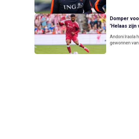
Domper voor
’Helaas zijn
Andoni Iraola h
gewonnen van S