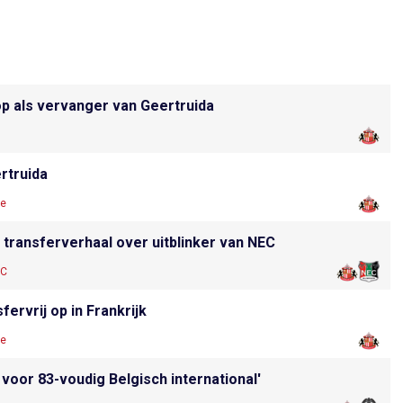
op als vervanger van Geertruida
rtruida
le
 transferverhaal over uitblinker van NEC
EC
ervrij op in Frankrijk
le
 voor 83-voudig Belgisch international'