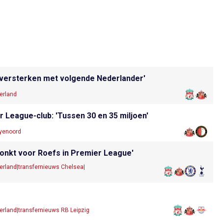
ol versterken met volgende Nederlander'
erland
r League-club: 'Tussen 30 en 35 miljoen'
eyenoord
lonkt voor Roefs in Premier League'
erland
|
transfernieuws Chelsea
|
erland
|
transfernieuws RB Leipzig