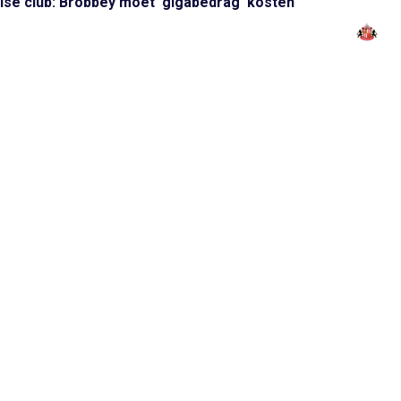
lse club: Brobbey moet 'gigabedrag' kosten