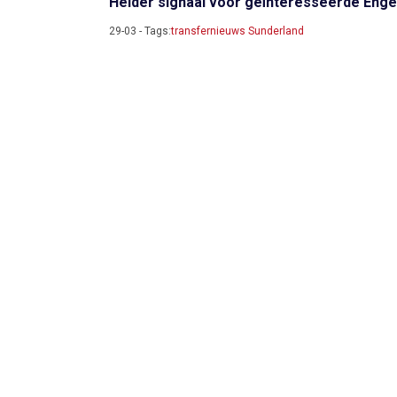
Helder signaal voor geïnteresseerde Enge
29-03 - Tags:
transfernieuws Sunderland