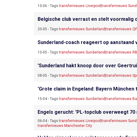
10-06 - Tags:
transfernieuws Liverpool
|
transfernieuws Sund
Belgische club verrast en stelt voormalig
20-05 - Tags:
transfernieuws Sunderland
|
transfernieuws Q
Sunderland-coach reageert op aanstaand ver
10-05 - Tags:
transfernieuws Sunderland
|
transfernieuws RB
'Sunderland hakt knoop door over Geertru
08-05 - Tags:
transfernieuws Sunderland
|
transfernieuws Sp
'Grote claim in Engeland: Bayern München t
15-04 - Tags:
transfernieuws Sunderland
|
transfernieuws B
Engels gerucht: 'PL-topclub overweegt 70 
06-04 - Tags:
transfernieuws Liverpool
|
transfernieuws Sund
transfernieuws Manchester City