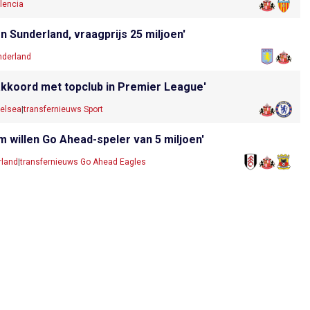
lencia
en Sunderland, vraagprijs 25 miljoen'
nderland
akkoord met topclub in Premier League'
helsea
|
transfernieuws Sport
m willen Go Ahead-speler van 5 miljoen'
rland
|
transfernieuws Go Ahead Eagles