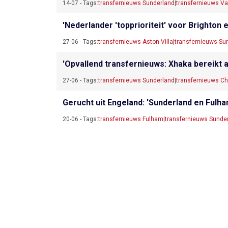
14-07 - Tags:
transfernieuws Sunderland
|
transfernieuws Va
'Nederlander 'topprioriteit' voor Brighton 
27-06 - Tags:
transfernieuws Aston Villa
|
transfernieuws Su
'Opvallend transfernieuws: Xhaka bereikt 
27-06 - Tags:
transfernieuws Sunderland
|
transfernieuws C
Gerucht uit Engeland: 'Sunderland en Fulha
20-06 - Tags:
transfernieuws Fulham
|
transfernieuws Sunde