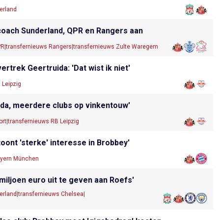
erland
 coach Sunderland, QPR en Rangers aan
PR
|
transfernieuws Rangers
|
transfernieuws Zulte Waregem
trek Geertruida: 'Dat wist ik niet'
 Leipzig
ida, meerdere clubs op vinkentouw'
ort
|
transfernieuws RB Leipzig
oont 'sterke' interesse in Brobbey'
ayern München
miljoen euro uit te geven aan Roefs'
erland
|
transfernieuws Chelsea
|