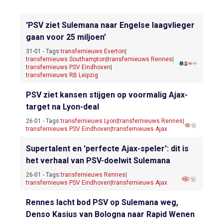
'PSV ziet Sulemana naar Engelse laagvlieger
gaan voor 25 miljoen'
31-01 - Tags:
transfernieuws Everton
|
transfernieuws Southampton
|
transfernieuws Rennes
|
transfernieuws PSV Eindhoven
|
transfernieuws RB Leipzig
PSV ziet kansen stijgen op voormalig Ajax-
target na Lyon-deal
26-01 - Tags:
transfernieuws Lyon
|
transfernieuws Rennes
|
transfernieuws PSV Eindhoven
|
transfernieuws Ajax
Supertalent en 'perfecte Ajax-speler': dit is
het verhaal van PSV-doelwit Sulemana
26-01 - Tags:
transfernieuws Rennes
|
transfernieuws PSV Eindhoven
|
transfernieuws Ajax
Rennes lacht bod PSV op Sulemana weg,
Denso Kasius van Bologna naar Rapid Wenen