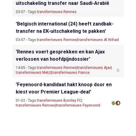
uitschakeling transfer naar Saudi-Arabië
03-07 - Tags:
transfernieuws Rennes
'Belgisch international (24) heeft zandbak-
transfer na EK-uitschakeling te pakken'
03-07 - Tags:
transfernieuws Rennes
|
transfernieuws Al Ittihad
'Rennes voert gesprekken en kan Ajax
verlossen van hoofdpijndossier'
14-05 - Tags:
transfernieuws Rennes
|
transfernieuws Ajax
|
transfernieuws Metz
|
transfernieuws France
'Feyenoord-kandidaat hakt knoop door en
kiest voor Premier League-deal'
01-02 - Tags:
transfernieuws Burnley FC
|
transfernieuws Rennes
|
transfernieuws Feyenoord