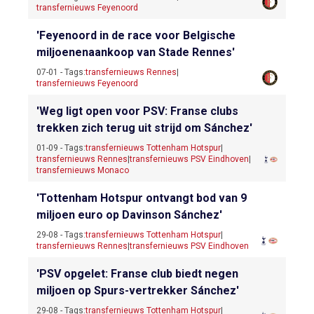
transfernieuws Feyenoord
'Feyenoord in de race voor Belgische
miljoenenaankoop van Stade Rennes'
07-01 - Tags:
transfernieuws Rennes
|
transfernieuws Feyenoord
'Weg ligt open voor PSV: Franse clubs
trekken zich terug uit strijd om Sánchez'
01-09 - Tags:
transfernieuws Tottenham Hotspur
|
transfernieuws Rennes
|
transfernieuws PSV Eindhoven
|
transfernieuws Monaco
'Tottenham Hotspur ontvangt bod van 9
miljoen euro op Davinson Sánchez'
29-08 - Tags:
transfernieuws Tottenham Hotspur
|
transfernieuws Rennes
|
transfernieuws PSV Eindhoven
'PSV opgelet: Franse club biedt negen
miljoen op Spurs-vertrekker Sánchez'
29-08 - Tags:
transfernieuws Tottenham Hotspur
|