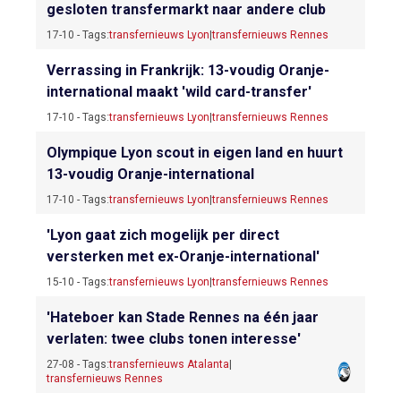
gesloten transfermarkt naar andere club
17-10 - Tags:
transfernieuws Lyon
|
transfernieuws Rennes
Verrassing in Frankrijk: 13-voudig Oranje-
international maakt 'wild card-transfer'
17-10 - Tags:
transfernieuws Lyon
|
transfernieuws Rennes
Olympique Lyon scout in eigen land en huurt
13-voudig Oranje-international
17-10 - Tags:
transfernieuws Lyon
|
transfernieuws Rennes
'Lyon gaat zich mogelijk per direct
versterken met ex-Oranje-international'
15-10 - Tags:
transfernieuws Lyon
|
transfernieuws Rennes
'Hateboer kan Stade Rennes na één jaar
verlaten: twee clubs tonen interesse'
27-08 - Tags:
transfernieuws Atalanta
|
transfernieuws Rennes