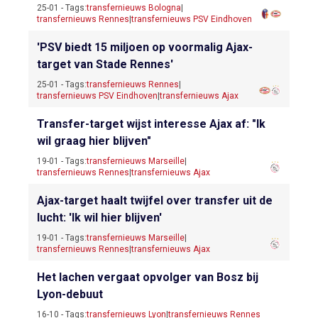
25-01 - Tags:
transfernieuws Bologna
|
transfernieuws Rennes
|
transfernieuws PSV Eindhoven
'PSV biedt 15 miljoen op voormalig Ajax-
target van Stade Rennes'
25-01 - Tags:
transfernieuws Rennes
|
transfernieuws PSV Eindhoven
|
transfernieuws Ajax
Transfer-target wijst interesse Ajax af: "Ik
wil graag hier blijven"
19-01 - Tags:
transfernieuws Marseille
|
transfernieuws Rennes
|
transfernieuws Ajax
Ajax-target haalt twijfel over transfer uit de
lucht: 'Ik wil hier blijven'
19-01 - Tags:
transfernieuws Marseille
|
transfernieuws Rennes
|
transfernieuws Ajax
Het lachen vergaat opvolger van Bosz bij
Lyon-debuut
16-10 - Tags:
transfernieuws Lyon
|
transfernieuws Rennes