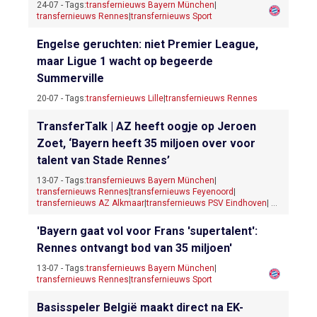
24-07 - Tags:
transfernieuws Bayern München
|
transfernieuws Rennes
|
transfernieuws Sport
Engelse geruchten: niet Premier League,
maar Ligue 1 wacht op begeerde
Summerville
20-07 - Tags:
transfernieuws Lille
|
transfernieuws Rennes
TransferTalk | AZ heeft oogje op Jeroen
Zoet, ‘Bayern heeft 35 miljoen over voor
talent van Stade Rennes’
13-07 - Tags:
transfernieuws Bayern München
|
transfernieuws Rennes
|
transfernieuws Feyenoord
|
transfernieuws AZ Alkmaar
|
transfernieuws PSV Eindhoven
| ...
'Bayern gaat vol voor Frans 'supertalent':
Rennes ontvangt bod van 35 miljoen'
13-07 - Tags:
transfernieuws Bayern München
|
transfernieuws Rennes
|
transfernieuws Sport
Basisspeler België maakt direct na EK-