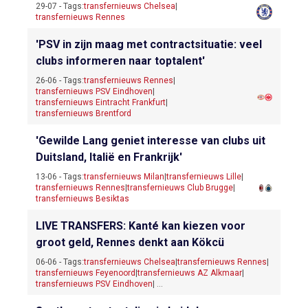
29-07 - Tags:
transfernieuws Chelsea
|
transfernieuws Rennes
'PSV in zijn maag met contractsituatie: veel
clubs informeren naar toptalent'
26-06 - Tags:
transfernieuws Rennes
|
transfernieuws PSV Eindhoven
|
transfernieuws Eintracht Frankfurt
|
transfernieuws Brentford
'Gewilde Lang geniet interesse van clubs uit
Duitsland, Italië en Frankrijk'
13-06 - Tags:
transfernieuws Milan
|
transfernieuws Lille
|
transfernieuws Rennes
|
transfernieuws Club Brugge
|
transfernieuws Besiktas
LIVE TRANSFERS: Kanté kan kiezen voor
groot geld, Rennes denkt aan Kökcü
06-06 - Tags:
transfernieuws Chelsea
|
transfernieuws Rennes
|
transfernieuws Feyenoord
|
transfernieuws AZ Alkmaar
|
transfernieuws PSV Eindhoven
| ...