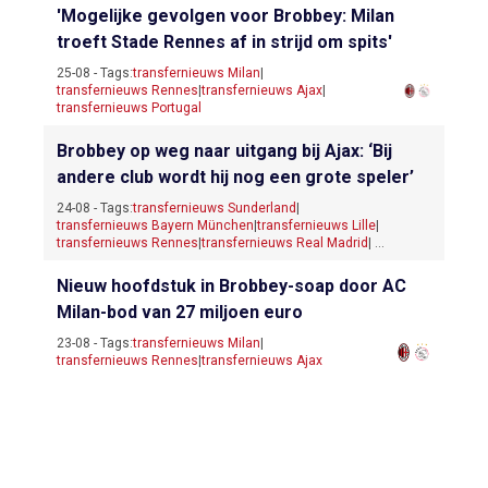
'Mogelijke gevolgen voor Brobbey: Milan
troeft Stade Rennes af in strijd om spits'
25-08 - Tags:
transfernieuws Milan
|
transfernieuws Rennes
|
transfernieuws Ajax
|
transfernieuws Portugal
Brobbey op weg naar uitgang bij Ajax: ‘Bij
andere club wordt hij nog een grote speler’
24-08 - Tags:
transfernieuws Sunderland
|
transfernieuws Bayern München
|
transfernieuws Lille
|
transfernieuws Rennes
|
transfernieuws Real Madrid
| ...
Nieuw hoofdstuk in Brobbey-soap door AC
Milan-bod van 27 miljoen euro
23-08 - Tags:
transfernieuws Milan
|
transfernieuws Rennes
|
transfernieuws Ajax