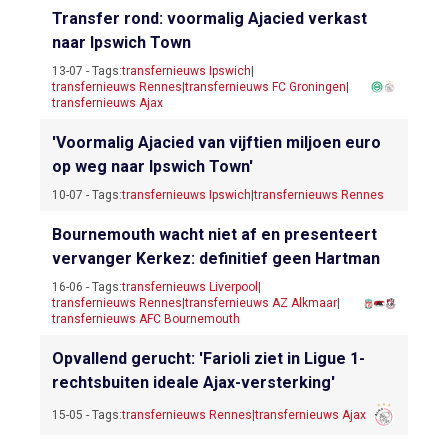
Transfer rond: voormalig Ajacied verkast
naar Ipswich Town
13-07 - Tags:
transfernieuws Ipswich
|
transfernieuws Rennes
|
transfernieuws FC Groningen
|
transfernieuws Ajax
'Voormalig Ajacied van vijftien miljoen euro
op weg naar Ipswich Town'
10-07 - Tags:
transfernieuws Ipswich
|
transfernieuws Rennes
Bournemouth wacht niet af en presenteert
vervanger Kerkez: definitief geen Hartman
16-06 - Tags:
transfernieuws Liverpool
|
transfernieuws Rennes
|
transfernieuws AZ Alkmaar
|
transfernieuws AFC Bournemouth
Opvallend gerucht: 'Farioli ziet in Ligue 1-
rechtsbuiten ideale Ajax-versterking'
15-05 - Tags:
transfernieuws Rennes
|
transfernieuws Ajax