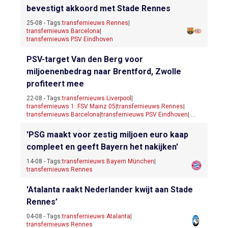
bevestigt akkoord met Stade Rennes
25-08 - Tags:
transfernieuws Rennes
|
transfernieuws Barcelona
|
transfernieuws PSV Eindhoven
PSV-target Van den Berg voor
miljoenenbedrag naar Brentford, Zwolle
profiteert mee
22-08 - Tags:
transfernieuws Liverpool
|
transfernieuws 1. FSV Mainz 05
|
transfernieuws Rennes
|
transfernieuws Barcelona
|
transfernieuws PSV Eindhoven
| ...
'PSG maakt voor zestig miljoen euro kaap
compleet en geeft Bayern het nakijken'
14-08 - Tags:
transfernieuws Bayern München
|
transfernieuws Rennes
'Atalanta raakt Nederlander kwijt aan Stade
Rennes’
04-08 - Tags:
transfernieuws Atalanta
|
transfernieuws Rennes