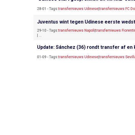
28-01 - Tags:
transfernieuws Udinese
|
transfernieuws FC Do
Juventus wint tegen Udinese eerste wedst
29-10 - Tags:
transfernieuws Napoli
|
transfernieuws Fiorenti
| ...
Update: Sánchez (36) rondt transfer af en k
01-09 - Tags:
transfernieuws Udinese
|
transfernieuws Sevill