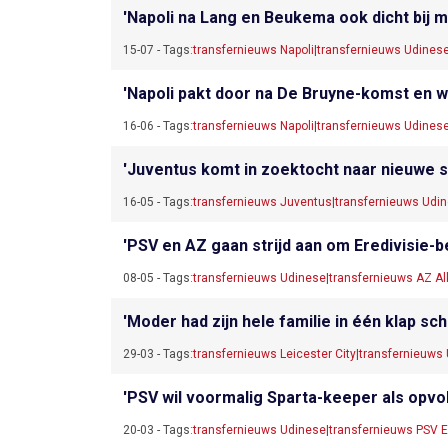
'Napoli na Lang en Beukema ook dicht bij 
15-07 - Tags:
transfernieuws Napoli
|
transfernieuws Udines
'Napoli pakt door na De Bruyne-komst en wi
16-06 - Tags:
transfernieuws Napoli
|
transfernieuws Udines
'Juventus komt in zoektocht naar nieuwe spi
16-05 - Tags:
transfernieuws Juventus
|
transfernieuws Udi
'PSV en AZ gaan strijd aan om Eredivisie-b
08-05 - Tags:
transfernieuws Udinese
|
transfernieuws AZ A
'Moder had zijn hele familie in één klap sc
29-03 - Tags:
transfernieuws Leicester City
|
transfernieuws
'PSV wil voormalig Sparta-keeper als opvo
20-03 - Tags:
transfernieuws Udinese
|
transfernieuws PSV 