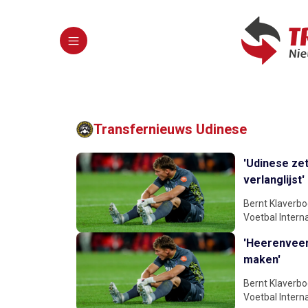
Transfernieuws Udinese
'Udinese ze
verlanglijst'
Bernt Klaverbo
Voetbal Interna
'Heerenveen-
maken'
Bernt Klaverbo
Voetbal Interna