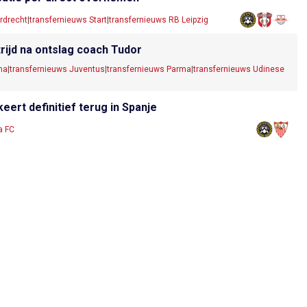
rdrecht
|
transfernieuws Start
|
transfernieuws RB Leipzig
rijd na ontslag coach Tudor
na
|
transfernieuws Juventus
|
transfernieuws Parma
|
transfernieuws Udinese
eert definitief terug in Spanje
a FC