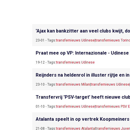
'Ajax kan bankzitter aan veel clubs kwijt, 
23-01 - Tags:
transfernieuws Udinese
|
transfernieuws Torin
Praat mee op VP: Internazionale - Udinese
19-12 - Tags:
transfernieuws Udinese
Reijnders na heldenrol in illuster rijtje en
23-10 - Tags:
transfernieuws Milan
|
transfernieuws Udinese
Transfervrij 'PSV-target' heeft nieuwe clu
01-10 - Tags:
transfernieuws Udinese
|
transfernieuws PSV 
Atalanta speelt in op vertrek Koopmeiners 
21-08 - Tags:
transfernieuws Atalanta
|
transfernieuws Juve