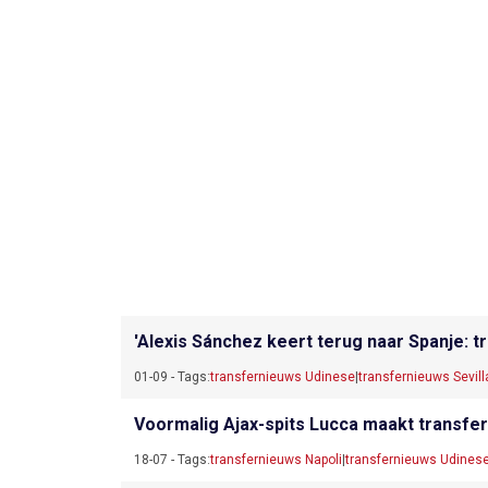
'Alexis Sánchez keert terug naar Spanje: t
01-09 - Tags:
transfernieuws Udinese
|
transfernieuws Sevill
Voormalig Ajax-spits Lucca maakt transfer: 
18-07 - Tags:
transfernieuws Napoli
|
transfernieuws Udines