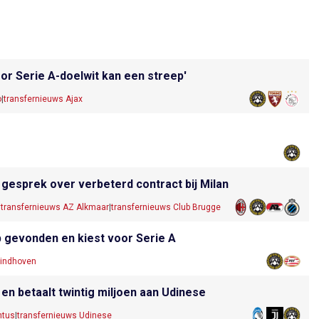
door Serie A-doelwit kan een streep'
o
|
transfernieuws Ajax
 in gesprek over verbeterd contract bij Milan
|
transfernieuws AZ Alkmaar
|
transfernieuws Club Brugge
b gevonden en kiest voor Serie A
Eindhoven
en betaalt twintig miljoen aan Udinese
ntus
|
transfernieuws Udinese