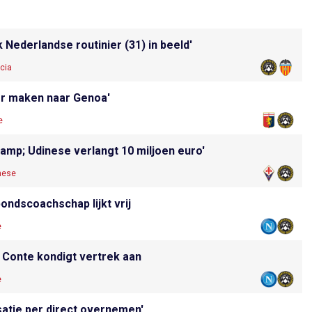
 Nederlandse routinier (31) in beeld'
cia
er maken naar Genoa'
e
kamp; Udinese verlangt 10 miljoen euro'
nese
ondscoachschap lijkt vrij
e
: Conte kondigt vertrek aan
e
atie per direct overnemen'