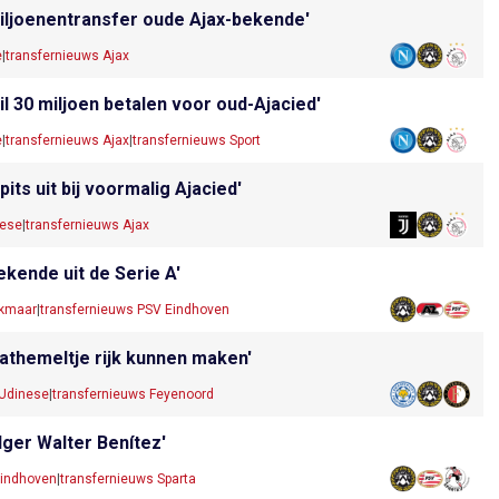
miljoenentransfer oude Ajax-bekende'
e
|
transfernieuws Ajax
l 30 miljoen betalen voor oud-Ajacied'
e
|
transfernieuws Ajax
|
transfernieuws Sport
ts uit bij voormalig Ajacied'
nese
|
transfernieuws Ajax
ekende uit de Serie A'
lkmaar
|
transfernieuws PSV Eindhoven
hathemeltje rijk kunnen maken'
 Udinese
|
transfernieuws Feyenoord
lger Walter Benítez'
Eindhoven
|
transfernieuws Sparta