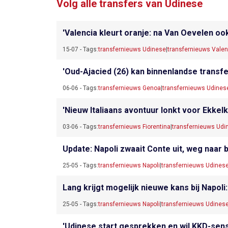
Volg alle transfers van Udinese
'Valencia kleurt oranje: na Van Oevelen ook
15-07 - Tags:
transfernieuws Udinese
|
transfernieuws Valen
'Oud-Ajacied (26) kan binnenlandse transf
06-06 - Tags:
transfernieuws Genoa
|
transfernieuws Udines
'Nieuw Italiaans avontuur lonkt voor Ekkel
03-06 - Tags:
transfernieuws Fiorentina
|
transfernieuws Udi
Update: Napoli zwaait Conte uit, weg naar b
25-05 - Tags:
transfernieuws Napoli
|
transfernieuws Udines
Lang krijgt mogelijk nieuwe kans bij Napoli
25-05 - Tags:
transfernieuws Napoli
|
transfernieuws Udines
'Udinese start gesprekken en wil KKD-sens