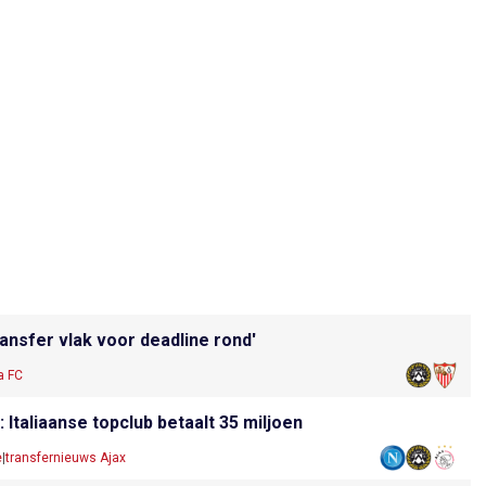
ransfer vlak voor deadline rond'
a FC
Italiaanse topclub betaalt 35 miljoen
e
|
transfernieuws Ajax