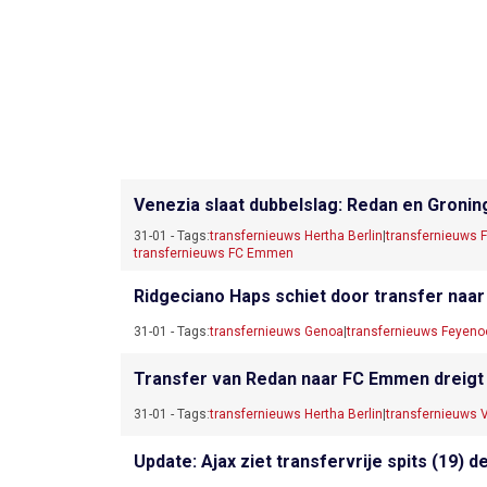
Venezia slaat dubbelslag: Redan en Gronin
31-01 - Tags:
transfernieuws Hertha Berlin
|
transfernieuws 
transfernieuws FC Emmen
Ridgeciano Haps schiet door transfer naar 
31-01 - Tags:
transfernieuws Genoa
|
transfernieuws Feyeno
Transfer van Redan naar FC Emmen dreigt p
31-01 - Tags:
transfernieuws Hertha Berlin
|
transfernieuws 
Update: Ajax ziet transfervrije spits (19) d