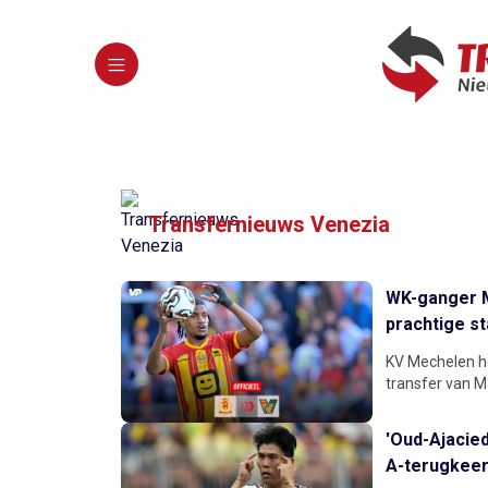
Transfernieuws Venezia
WK-ganger M
prachtige st
KV Mechelen he
transfer van M
'Oud-Ajacied
A-terugkeer