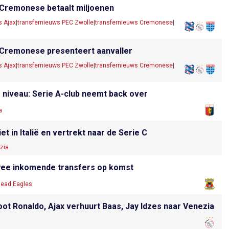
 Cremonese betaalt miljoenen
s Ajax
|
transfernieuws PEC Zwolle
|
transfernieuws Cremonese
|
 Cremonese presenteert aanvaller
s Ajax
|
transfernieuws PEC Zwolle
|
transfernieuws Cremonese
|
 niveau: Serie A-club neemt back over
a
t in Italië en vertrekt naar de Serie C
zia
 twee inkomende transfers op komst
head Eagles
ot Ronaldo, Ajax verhuurt Baas, Jay Idzes naar Venezia