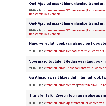
Oud-Ajacied maakt binnenlandse transfer:
01-02 - Tags:
transfernieuws SC Heerenveen
|
transfernieuw
transfernieuws Venezia
Oud-Ajacied maakt binnenlandse transfer:
01-02 - Tags:
transfernieuws SC Heerenveen
|
transfernieuw
transfernieuws Venezia
Haps vervolgt loopbaan alsnog op hoogste
29-08 - Tags:
transfernieuws Genoa
|
transfernieuws Venezi
Voormalig toptalent Redan overtuigt ook nie
21-07 - Tags:
transfernieuws Triestina
|
transfernieuws Vene
Go Ahead zwaait Idzes definitief uit, ook
30-06 - Tags:
transfernieuws Venezia
|
transfernieuws Go A
TransferTalk | Ziyech toch geen ploeggeno
30-06 - Tags:
transfernieuws Ajax
|
transfernieuws Venezia