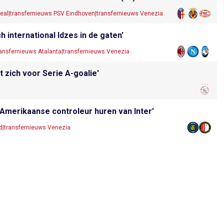
real
|
transfernieuws PSV Eindhoven
|
transfernieuws Venezia
h international Idzes in de gaten'
ransfernieuws Atalanta
|
transfernieuws Venezia
 zich voor Serie A-goalie'
Amerikaanse controleur huren van Inter’
d
|
transfernieuws Venezia