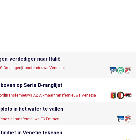
gen-verdediger naar Italië
FC Groningen
|
transfernieuws Venezia
|
boven op Serie B-ranglijst
ord
|
transfernieuws AZ Alkmaar
|
transfernieuws Venezia
lots in het water te vallen
Venezia
|
transfernieuws FC Emmen
efinitief in Venetië tekenen