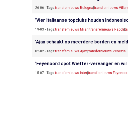
26-06 - Tags:
transfernieuws Bologna
|
transfernieuws Villar
'Vier Italiaanse topclubs houden Indonesisc
19-03 - Tags:
transfernieuws Milan
|
transfernieuws Napoli
|
t
'Ajax schaakt op meerdere borden en meldt
02-02 - Tags:
transfernieuws Ajax
|
transfernieuws Venezia
‘Feyenoord spot Wieffer-vervanger en wil 
15-07 - Tags:
transfernieuws Inter
|
transfernieuws Feyenoor