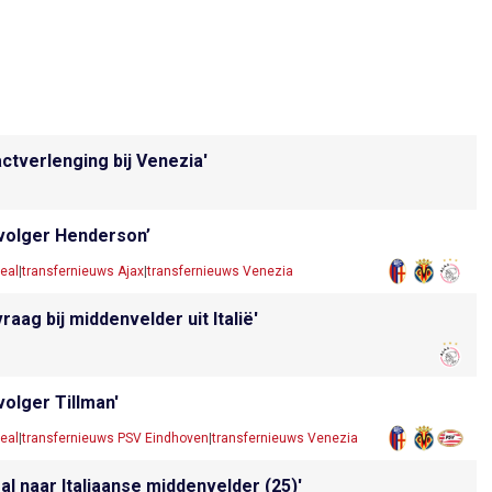
ctverlenging bij Venezia'
opvolger Henderson’
real
|
transfernieuws Ajax
|
transfernieuws Venezia
ag bij middenvelder uit Italië'
volger Tillman'
real
|
transfernieuws PSV Eindhoven
|
transfernieuws Venezia
al naar Italiaanse middenvelder (25)'