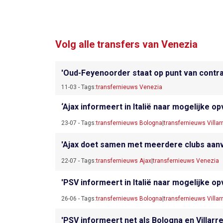
Volg alle transfers van Venezia
'Oud-Feyenoorder staat op punt van contra
11-03 - Tags:
transfernieuws Venezia
‘Ajax informeert in Italië naar mogelijke 
23-07 - Tags:
transfernieuws Bologna
|
transfernieuws Villar
'Ajax doet samen met meerdere clubs aanvra
22-07 - Tags:
transfernieuws Ajax
|
transfernieuws Venezia
'PSV informeert in Italië naar mogelijke op
26-06 - Tags:
transfernieuws Bologna
|
transfernieuws Villar
'PSV informeert net als Bologna en Villarre