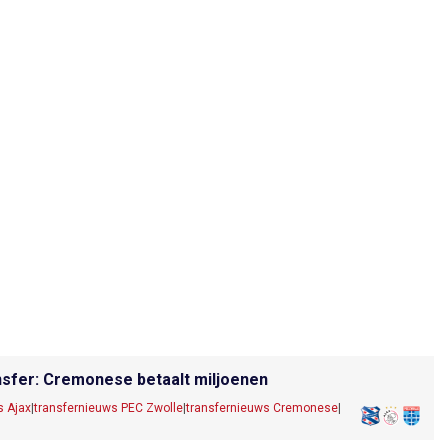
nsfer: Cremonese betaalt miljoenen
s Ajax
|
transfernieuws PEC Zwolle
|
transfernieuws Cremonese
|