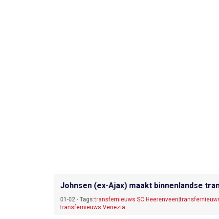
Johnsen (ex-Ajax) maakt binnenlandse tra
01-02 - Tags:
transfernieuws SC Heerenveen
|
transfernieuw
transfernieuws Venezia