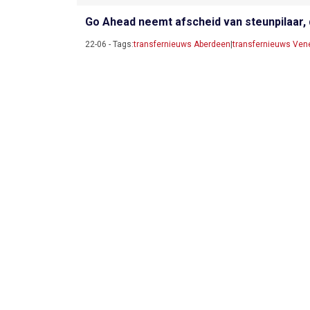
Go Ahead neemt afscheid van steunpilaar, 
22-06 - Tags:
transfernieuws Aberdeen
|
transfernieuws Ven